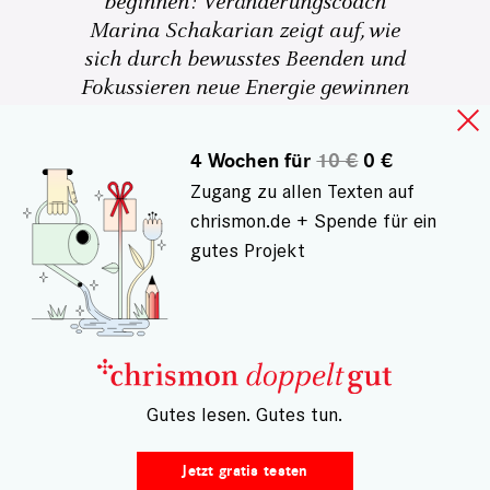
beginnen: Veränderungscoach
Marina Schakarian zeigt auf, wie
sich durch bewusstes Beenden und
Fokussieren neue Energie gewinnen
lässt
4 Wochen für
10 €
0 €
Ursula Ott
6
Zugang zu allen Texten auf
chrismon.de + Spende für ein
gutes Projekt
– Gutes lesen. Gutes tun.
Jetzt gratis testen