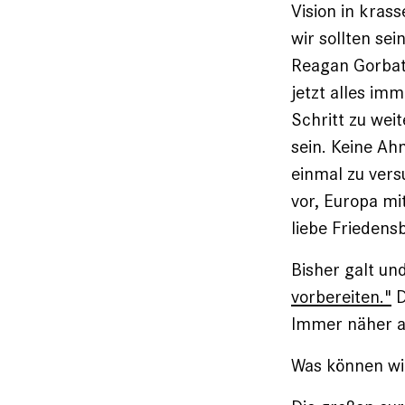
Vision in kra
wir sollten se
Reagan Gorbats
jetzt alles im
Schritt zu we
sein. Keine Ah
einmal zu vers
vor, Europa mi
liebe Frieden
Bisher galt und
vorbereiten."
D
Immer näher a
Was können wi