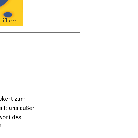
ckert zum
Fällt uns außer
twort des
?