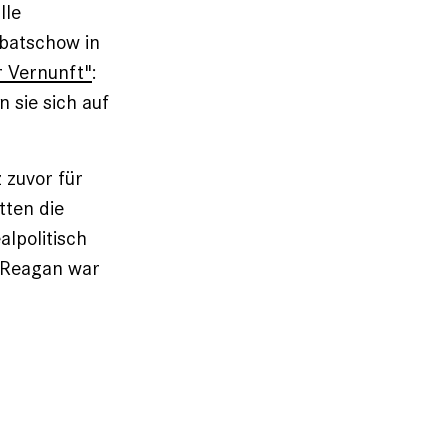
lle
batschow in
r Vernunft"
:
 sie sich auf
 zuvor für
tten die
alpolitisch
d Reagan war