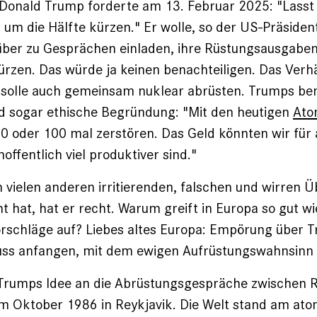
Donald Trump forderte am 13. Februar 2025: "Lasst
t um die Hälfte kürzen." Er wolle, so der US-Präsiden
über zu Gesprächen einladen, ihre Rüstungsausgaben
kürzen. Das würde ja keinen benachteiligen. Das Verh
 solle auch gemeinsam nuklear abrüsten. Trumps b
nd sogar ethische Begründung: "Mit den heutigen
Ato
0 oder 100 mal zerstören. Das Geld könnten wir für
offentlich viel produktiver sind."
vielen anderen irritierenden, falschen und wirren 
 hat, hat er recht. Warum greift in Europa so gut w
rschläge auf? Liebes altes Europa: Empörung über T
muss anfangen, mit dem ewigen Aufrüstungswahnsinn
 Trumps Idee an die Abrüstungsgespräche zwischen 
m Oktober 1986 in Reykjavik. Die Welt stand am at