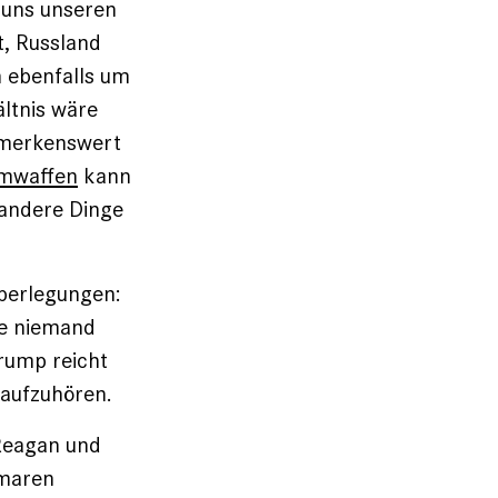
 uns unseren
t, Russland
 ebenfalls um
ältnis wäre
emerkenswert
mwaffen
kann
 andere Dinge
Überlegungen:
ie niemand
rump reicht
 aufzuhören.
Reagan und
omaren