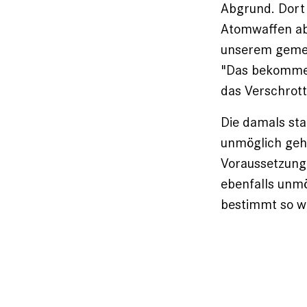
Abgrund. Dort 
Atomwaffen ab
unserem gem
"Das bekomme i
das Verschrot
Die damals sta
unmöglich geha
Voraussetzung 
ebenfalls unmö
bestimmt so we