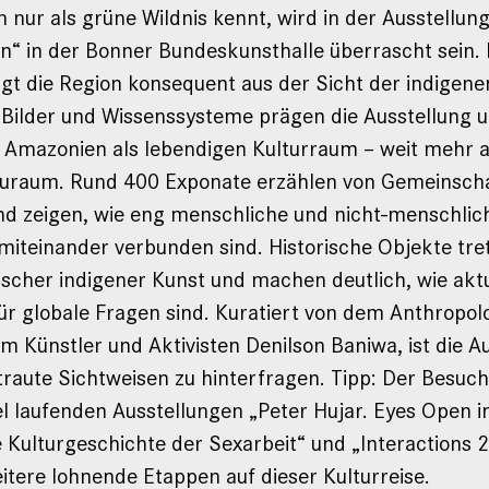
nur als grüne Wildnis kennt, wird in der Ausstellu
n“ in der Bonner Bundeskunsthalle überrascht sein. 
igt die Region konsequent aus der Sicht der indigen
Bilder und Wissenssysteme prägen die Ausstellung 
f Amazonien als lebendigen Kulturraum – weit mehr al
uraum. Rund 400 Exponate erzählen von Gemeinsch
nd zeigen, wie eng menschliche und nicht-menschlic
iteinander verbunden sind. Historische Objekte tret
ischer indigener Kunst und machen deutlich, wie aktu
ür globale Fragen sind. Kuratiert von dem Anthropo
m Künstler und Aktivisten Denilson Baniwa, ist die A
traute Sichtweisen zu hinterfragen. Tipp: Der Besuch 
el laufenden Ausstellungen „Peter Hujar. Eyes Open i
 Kulturgeschichte der Sexarbeit“ und „Interactions 
itere lohnende Etappen auf dieser Kulturreise.