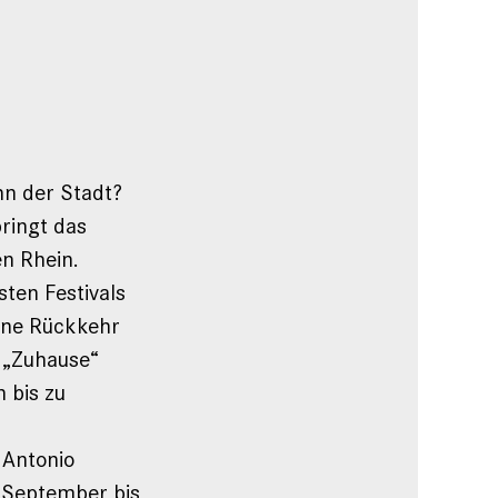
n der Stadt?
bringt das
en Rhein.
sten Festivals
eine Rückkehr
a „Zuhause“
 bis zu
 Antonio
 September bis