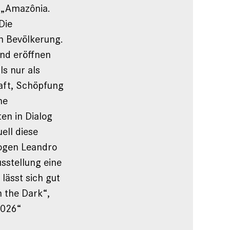
ng„Amazônia.
Die
en Bevölkerung.
und eröffnen
s nur als
aft, Schöpfung
he
en in Dialog
ell diese
logen Leandro
usstellung eine
lässt sich gut
n the Dark“,
2026“