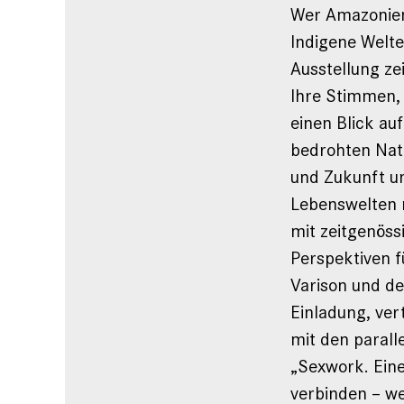
Wer Amazonien 
Indigene Welte
Ausstellung ze
Ihre Stimmen, 
einen Blick au
bedrohten Nat
und Zukunft u
Lebenswelten m
mit zeitgenöss
Perspektiven f
Varison und de
Einladung, ver
mit den parall
„Sexwork. Eine
verbinden – we