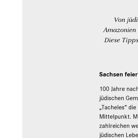
Von jüd
Amazonien b
Diese Tipps
Sachsen feier
100 Jahre nac
jüdischen Geme
„Tacheles“ die
Mittelpunkt. M
zahlreichen w
jüdischen Lebe