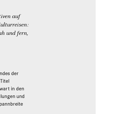
iven auf
ulturreisen:
ah und fern,
ndes der
Titel
nwart in den
ellungen und
pannbreite