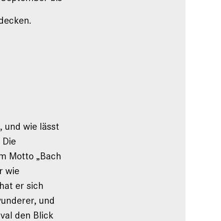
tdecken.
 und wie lässt
 Die
em Motto „Bach
r wie
at er sich
wunderer, und
val den Blick