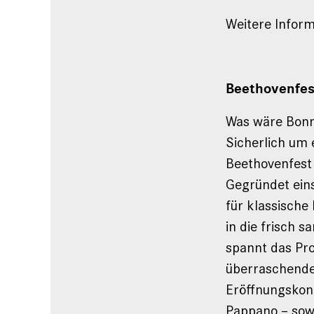
Weitere Infor
Beethovenfes
Was wäre Bonn
Sicherlich um 
Beethovenfest 
Gegründet eins
für klassische
in die frisch 
spannt das Pr
überraschende
Eröffnungskon
Pappano – sow