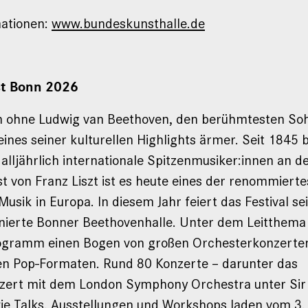
mationen:
www.bundeskunsthalle.de
t Bonn 2026
 ohne Ludwig van Beethoven, den berühmtesten Soh
eines seiner kulturellen Highlights ärmer. Seit 1845 
alljährlich internationale Spitzenmusiker:innen an d
t von Franz Liszt ist es heute eines der renommierte
 Musik in Europa. In diesem Jahr feiert das Festival s
sanierte Bonner Beethovenhalle. Unter dem Leitthem
ogramm einen Bogen von großen Orchesterkonzerten
n Pop-Formaten. Rund 80 Konzerte – darunter das
zert mit dem London Symphony Orchestra unter Sir
ie Talks, Ausstellungen und Workshops laden vom 3.