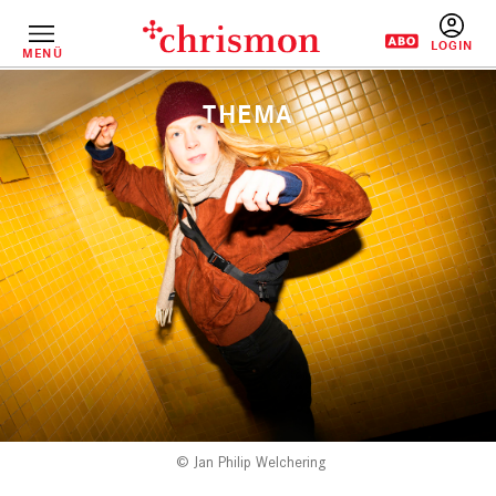
Direkt
zum
Inhalt
MENÜ
BENUTZERM
Jan Philip Welchering