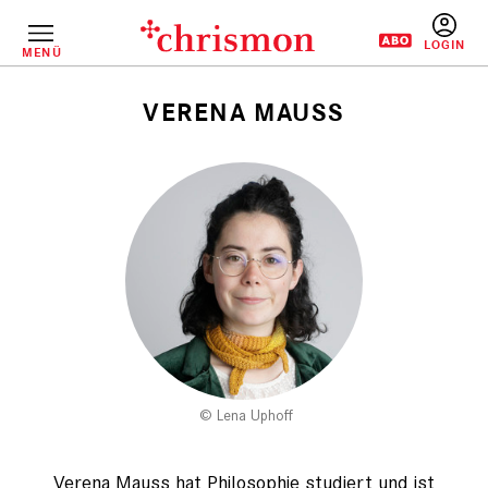
Direkt
zum
Inhalt
MENÜ
BENUTZERM
VERENA MAUSS
Pfadnavigation
Lena Uphoff
Verena Mauss hat Philosophie studiert und ist