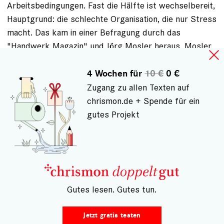
Arbeitsbedingungen. Fast die Hälfte ist wechselbereit,
Hauptgrund: die schlechte Organisation, die nur Stress
macht. Das kam in einer Befragung durch das
"Handwerk Magazin" und Jörg Mosler heraus. Mosler
ist Experte dafür, wie man im Handwerk Mitarbeitende
gewinnt und dann auch hält. Am allermeisten, sagt
4 Wochen für
10 €
0 €
Mosler, treibe das Chaos im Betrieb die Leute in die
Zugang zu allen Texten auf
Kündigung, noch vor mangelnder Wertschätzung und
chrismon.de + Spende für ein
Unzufriedenheit mit der Bezahlung. Wenn sich das
gutes Projekt
ändern solle, müsse man oben anfangen, beim Chef,
bei der Chefin.
Die sind im Handwerk oft genug auch nicht allzu
glücklich, sondern im "Mädchen-für-alles-
Hamsterrad", wie Florian Volkelt das nennt. Volkelt
– Gutes lesen. Gutes tun.
berät Handwerksunternehmen, wie sie Arbeitsabläufe
besser strukturieren, damit sich "Arbeitsglück"
Jetzt gratis testen