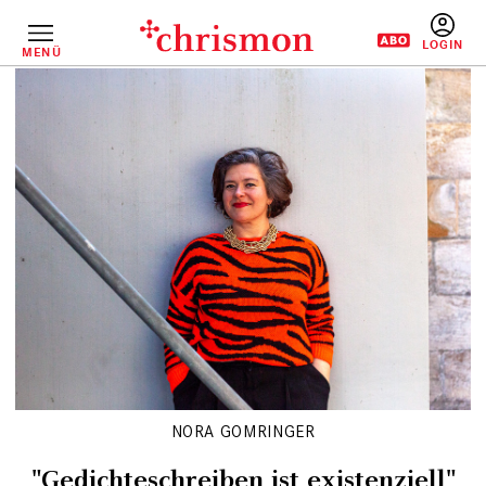
Direkt
zum
Inhalt
MENÜ
BENUTZERM
NORA GOMRINGER
"Gedichteschreiben ist existenziell"