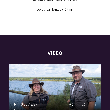
Dorothea Heintze
4