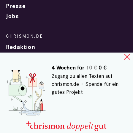
Presse
Jobs
Redaktion
4 Wochen für
10 €
0 €
Zugang zu allen Texten auf
chrismon.de + Spende für ein
gutes Projekt
In Zusammenarbeit mit
evangelisch.de
© chrismon.de 2001 - 2026
Alle Rechte vorbehalten.