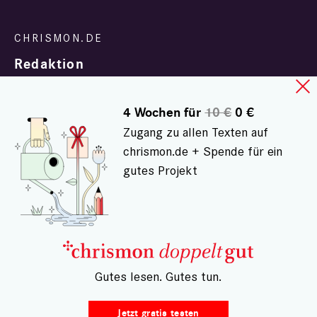
Redaktion
4 Wochen für
10 €
0 €
Zugang zu allen Texten auf
chrismon.de + Spende für ein
gutes Projekt
In Zusammenarbeit mit
evangelisch.de
© chrismon.de 2001 - 2026
Alle Rechte vorbehalten.
– Gutes lesen. Gutes tun.
Jetzt gratis testen