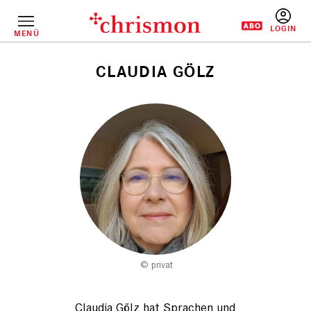
Direkt
zum
Inhalt
MENÜ
BENUTZERM
CLAUDIA GÖLZ
Pfadnavigation
privat
Claudia Gölz hat Sprachen und