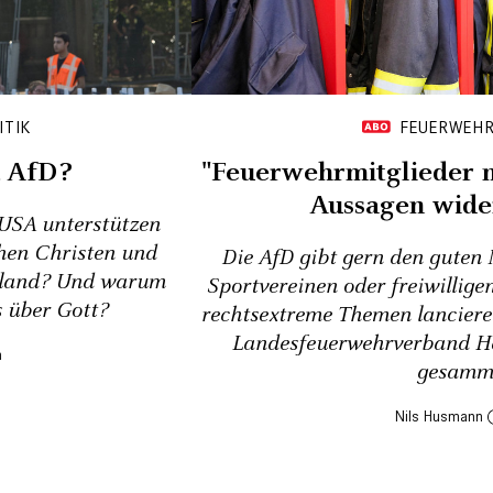
ITIK
FEUERWEHR
, AfD?
"Feuerwehrmitglieder m
Aussagen wide
 USA unterstützen
hen Christen und
Die AfD gibt gern den guten 
chland? Und warum
Sportvereinen oder freiwillige
s über Gott?
rechtsextreme Themen lanciere
Landesfeuerwehrverband He
gesamm
Nils Husmann