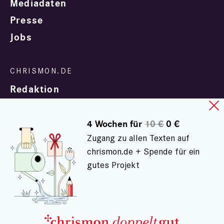
Mediadaten
Presse
Jobs
Redaktion
4 Wochen für
10 €
0 €
Zugang zu allen Texten auf
chrismon.de + Spende für ein
gutes Projekt
In Zusammenarbeit mit
evangelisch.de
© chrismon.de 2001 - 2026
Alle Rechte vorbehalten.