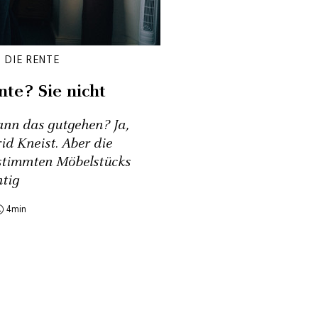
 DIE RENTE
te? Sie nicht
kann das gutgehen? Ja,
id Kneist. Aber die
stimmten Möbelstücks
tig
4