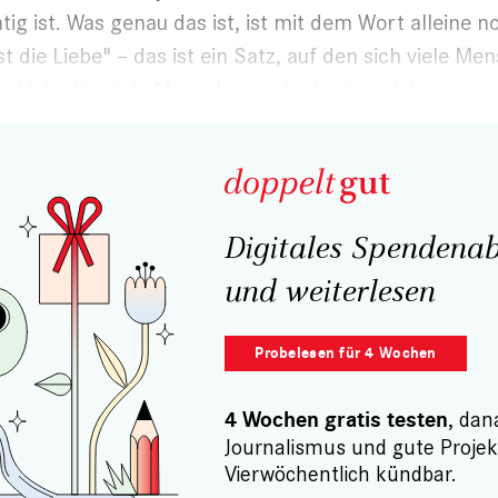
htig ist. Was genau das ist, ist mit dem Wort alleine n
st die Liebe" – das ist ein Satz, auf den sich viele M
ie Liebe für viele Menschen so bedeutsam ist.
Digitales Spendenab
und weiterlesen
Probelesen für 4 Wochen
, dan
4 Wochen gratis testen
Journalismus und gute Projek
Vierwöchentlich kündbar.