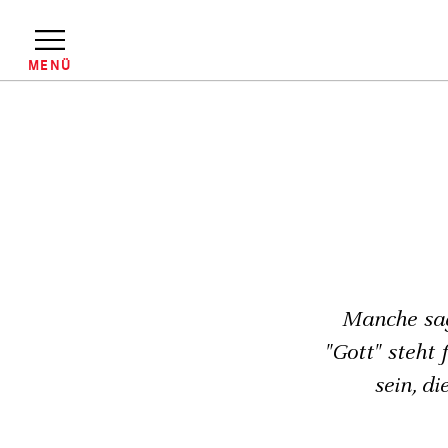
Direkt
zum
Inhalt
MENÜ
Pfadnavigation
Manche sag
"Gott" steht
sein, d