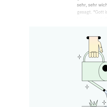
sehr, sehr ­wic
gesagt. "Gott i
können, weil d