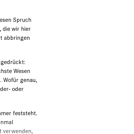
diesen Spruch
 die wir hier
ht abbringen
sgedrückt:
öchste Wesen
s. Wofür genau,
 der- oder
mmer feststeht.
inmal
rt verwenden,