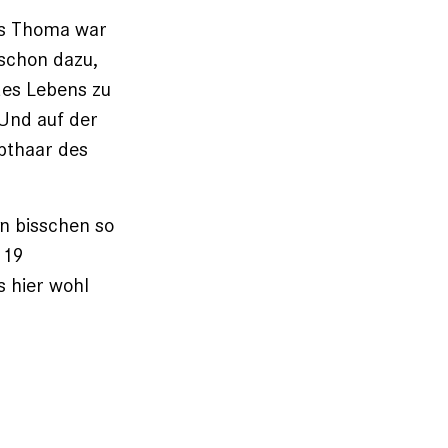
ns Thoma war
 schon dazu,
des Lebens zu
­Und auf der
upthaar des
n bisschen so
 19
s hier wohl