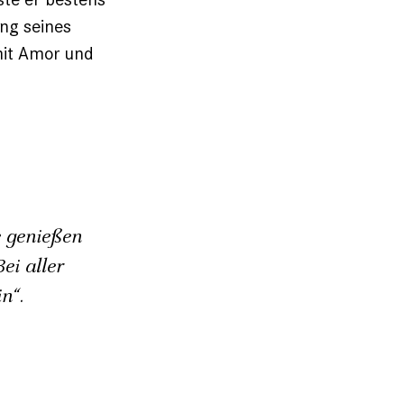
ng seines
 mit Amor und
 genießen
ei aller
n“.