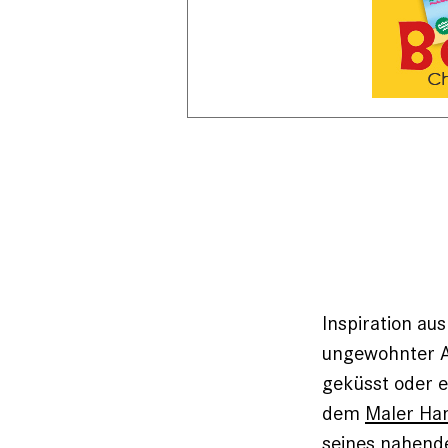
Inspiration au
ungewohnter A
geküsst oder e
dem
Maler Ha
seines ­nahen