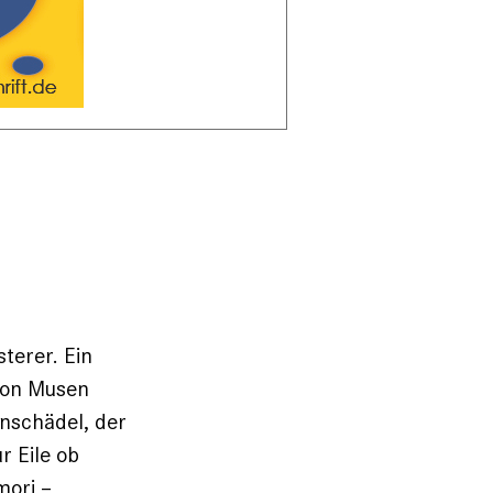
terer. Ein
on ­Musen
n­schädel, der
r Eile ob
mori
–