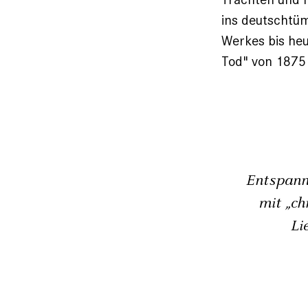
ins deutschtüm
Werkes bis heu
Tod" von 1875 
Entspann
mit „ch
Li