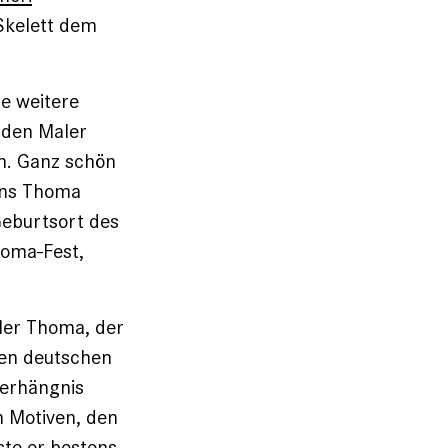
 Skelett dem
ne weitere
r den Maler
in. Ganz schön
ans Thoma
Geburtsort des
homa-Fest,
ler Thoma, der
en ­deutschen
Verhängnis
n Motiven, den
te er ­bes­tens