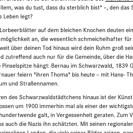
llem, was du tust, dass du sterblich bist" –, den das
s Leben legt?
­Lorbeerblätter auf dem bleichen Knochen ­deuten ei
smöglichkeit an, die wesentlich ­schmeichelhafter fü
 weit über deinen Tod hinaus wird dein Ruhm groß se
d zutreffend auch nur für die Gemeinde, über die H
 ­Pinselspitze hängt: Bernau im Schwarzwald, 1839 
rnauer feiern ­"ihren Thoma" bis heute – mit Hans- T
um und Straßennamen.
zen des Schwarzwaldstädtchens hinaus ist der Künst
ossen um 1900 immerhin mal als einer der wichtigst
rhundertwende galt, in Vergessenheit geraten. Zum 
s auch die Nazis ihn schätzten. Mit seinen ­regionale
eimeligen Landen, die viele seiner Bilder zeigen, pass