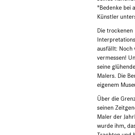
"Bedenke bei a
Künstler unter
Die trockenen 
Interpretation
ausfällt: Noch
vermessen! Un
seine glühende
Malers. Die Be
eigenem Muse
Über die Gren
seinen Zeitgen
Maler der Jah
wurde ihm, das
­Trachten und h