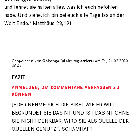
und lehret sie halten alles, was ich euch befohlen
habe. Und siehe, ich bin bei euch alle Tage bis an der
Welt Ende.“ Matthäus 28,19f
Gespeichert von
Ockenga (nicht registriert)
am Fr., 21.02.2020 -
09:26
Antwort
auf
FAZIT
von
ANMELDEN
, UM KOMMENTARE VERFASSEN ZU
Peter
B.
KÖNNEN
(nicht
JEDER NEHME SICH DIE BIBEL WIE ER WILL.
registriert)
BEGRÜNDET SIE DAS NT UND IST DAS NT OHNE
SIE NICHT DENKBAR, WIRD SIE ALS QUELLE DER
QUELLEN GENUTZT. SCHAMHAFT