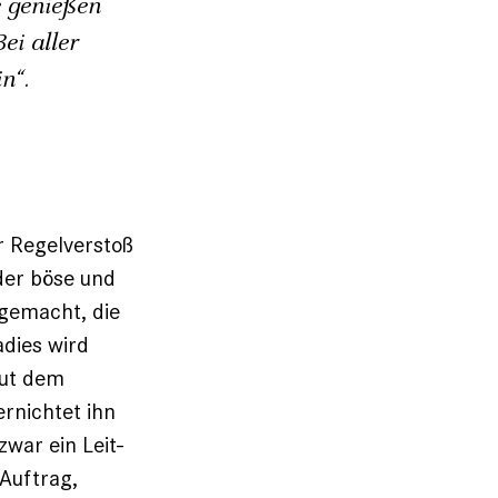
 genießen
ei aller
n“.
r Regelverstoß
der böse und
fgemacht, die
adies wird
aut dem
rnichtet ihn
war ein Leit­
Auftrag,