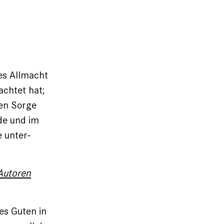
es Allmacht
achtet hat;
hen Sorge
de und im
 unter­
Autoren
des Guten in