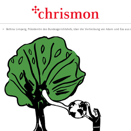
e
Bettina Limperg, Präsidentin des Bundesgerichtshofs, über die Vertreibung von Adam und Eva aus