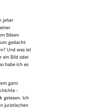
n jeher
einer
zum Bösen
erum gedacht:
en? Und was ist
r ein Bild oder
so habe ich es
inem ganz
chichte ­
k gelesen. Ich
 juris­tischen