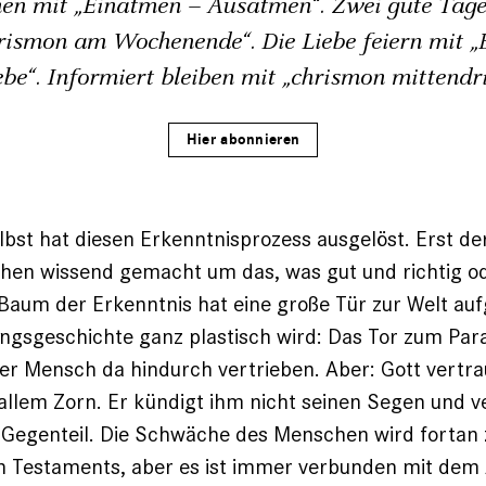
en mit „Einatmen – Ausatmen“. Zwei gute Tage
rismon am Wochenende“. Die Liebe feiern mit „B
ebe“. Informiert bleiben mit „chrismon mittendri
Hier abonnieren
lbst hat diesen Erkenntnisprozess ausgelöst. Erst de
hen wissend gemacht um das, was gut und richtig o
r Baum der Erkenntnis hat eine große Tür zur Welt au
ngsgeschichte ganz ­plastisch wird: Das Tor zum Par
er Mensch da hindurch vertrieben. Aber: Gott vertr
llem Zorn. Er kündigt ihm nicht ­seinen Segen und ve
 Gegenteil. Die Schwäche des Menschen wird fortan z
n Testaments, aber es ist immer verbunden mit dem 