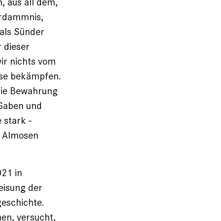
, aus all dem,
erdammnis,
 als Sünder
r dieser
ir nichts vom
öse bekämpfen.
die Bewahrung
 Gaben und
 stark ­
r Almosen
021 in
eisung der
geschichte.
en, versucht,