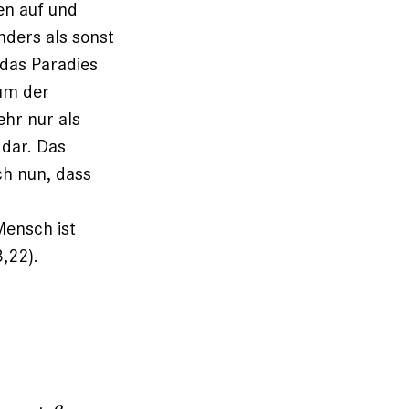
en auf und
nders als sonst
das Paradies
um der
ehr nur als
 dar. Das
ch nun, dass
Mensch ist
,22).