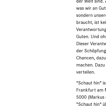
der Welt sind.
was wir an Gut
sondern unsere
braucht, ist k
Verantwortung
Guten. Und oh
Dieser Verant
der Schöpfung 
Chancen, dazu 
machen. Dazu 
verteilen.
"Schaut hin" i
Frankfurt am M
5000 (Markus 6
"Schaut hin" ü