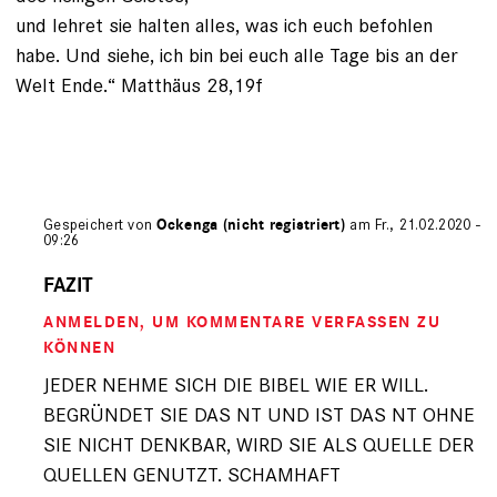
und lehret sie halten alles, was ich euch befohlen
habe. Und siehe, ich bin bei euch alle Tage bis an der
Welt Ende.“ Matthäus 28,19f
Gespeichert von
Ockenga (nicht registriert)
am Fr., 21.02.2020 -
09:26
Antwort
auf
FAZIT
von
ANMELDEN
, UM KOMMENTARE VERFASSEN ZU
Peter
B.
KÖNNEN
(nicht
JEDER NEHME SICH DIE BIBEL WIE ER WILL.
registriert)
BEGRÜNDET SIE DAS NT UND IST DAS NT OHNE
SIE NICHT DENKBAR, WIRD SIE ALS QUELLE DER
QUELLEN GENUTZT. SCHAMHAFT