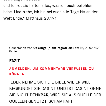
und lehret sie halten alles, was ich euch befohlen
habe. Und siehe, ich bin bei euch alle Tage bis an der
Welt Ende.“ Matthäus 28,19f
Gespeichert von
Ockenga (nicht registriert)
am Fr., 21.02.2020 -
09:26
Antwort
auf
FAZIT
von
ANMELDEN
, UM KOMMENTARE VERFASSEN ZU
Peter
B.
KÖNNEN
(nicht
JEDER NEHME SICH DIE BIBEL WIE ER WILL.
registriert)
BEGRÜNDET SIE DAS NT UND IST DAS NT OHNE
SIE NICHT DENKBAR, WIRD SIE ALS QUELLE DER
QUELLEN GENUTZT. SCHAMHAFT