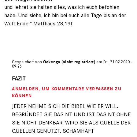
und lehret sie halten alles, was ich euch befohlen
habe. Und siehe, ich bin bei euch alle Tage bis an der
Welt Ende.“ Matthäus 28,19f
Gespeichert von
Ockenga (nicht registriert)
am Fr., 21.02.2020 -
09:26
Antwort
auf
FAZIT
von
ANMELDEN
, UM KOMMENTARE VERFASSEN ZU
Peter
B.
KÖNNEN
(nicht
JEDER NEHME SICH DIE BIBEL WIE ER WILL.
registriert)
BEGRÜNDET SIE DAS NT UND IST DAS NT OHNE
SIE NICHT DENKBAR, WIRD SIE ALS QUELLE DER
QUELLEN GENUTZT. SCHAMHAFT