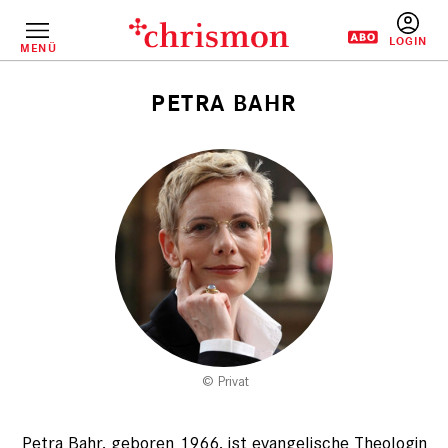
Direkt
zum
Inhalt
MENÜ
BENUTZERM
PETRA BAHR
Pfadnavigation
Privat
Petra Bahr, geboren 1966, ist evangelische Theologin