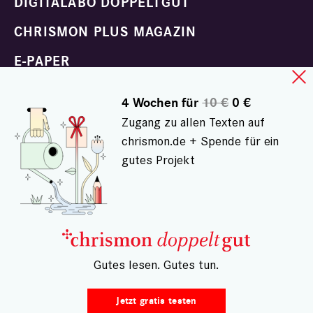
DIGITALABO DOPPELTGUT
CHRISMON PLUS MAGAZIN
E-PAPER
4 Wochen für
10 €
0 €
Familie und Beziehungen
Zugang zu allen Texten auf
Glaube und Sinn
chrismon.de + Spende für ein
gutes Projekt
Helfen und Handeln
Klima und Natur
Körper und Seele
Kultur und Unterhaltung
Politik und Gesellschaft
– Gutes lesen. Gutes tun.
Trauern und Trösten
Jetzt gratis testen