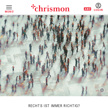
Direkt
zum
Inhalt
MENÜ
BENUTZERM
RECHTS IST IMMER RICHTIG?