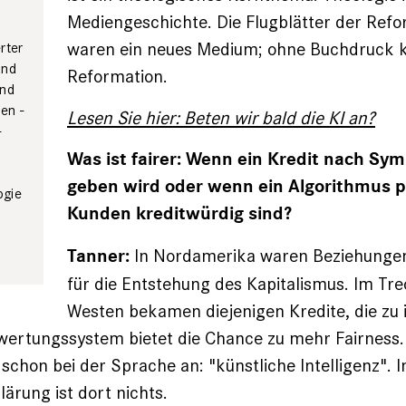
Mediengeschichte. Die Flugblätter der Refo
waren ein neues Medium; ohne Buchdruck k
rter
und
Reformation.
und
len ­
Lesen Sie hier: Beten wir bald die KI an?
­
Was ist fairer: Wenn ein Kredit nach Sym
geben wird oder wenn ein Algorithmus p
ogie
Kunden kreditwürdig sind?
In Nordamerika waren Beziehunge
Tanner:
für die Entstehung des Kapitalismus. Im Tr
Westen bekamen diejenigen Kredite, die zu 
ewertungssystem bietet die Chance zu mehr Fairness.
schon bei der Sprache an: "künstliche Intelligenz". In
lärung ist dort nichts.