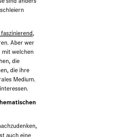
se sind ­anders
schleiern
faszinierend
,
eren. Aber wer
 mit ­welchen
hen, die
en, die ihre
trales Medium.
interessen.
athematischen
nachzudenken,
st auch eine