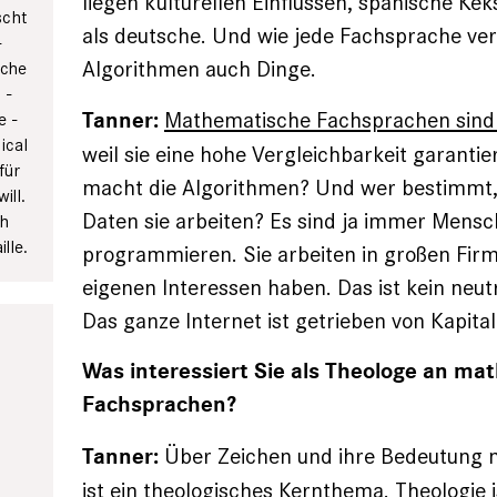
liegen kulturellen Einflüssen, spanische Kek
scht
als deutsche. Und wie jede Fachsprache ver
-
Algorithmen auch Dinge.
sche
 ­
Mathematische Fachsprachen sind 
Tanner:
e ­
hical
weil sie eine hohe Vergleichbarkeit garanti
für
macht die Algorithmen? Und wer bestimmt,
ill.
Daten sie arbeiten? Es sind ja immer Mensc
ch
lle.
programmieren. Sie arbeiten in großen Firm
eigenen Interessen haben. Das ist kein neu
Das ganze Internet ist getrieben von Kapital
Was interessiert Sie als Theologe an m
Fachsprachen?
Über Zeichen und ihre Bedeutung 
Tanner:
ist ein theologisches Kernthema. Theologie i