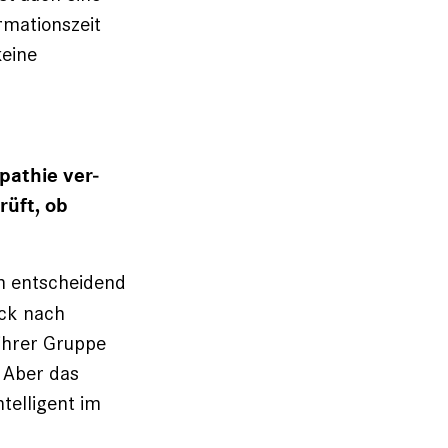
rmationszeit
eine
pathie ver­
rüft, ob
n entscheidend
eck nach
ihrer Gruppe
 Aber das
telligent im