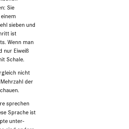
n: Sie
u einem
ehl sieben und
itt ist
chts. Wenn man
d nur Eiweiß
it Schale.
gleich nicht
 Mehrzahl der
schauen.
are sprechen
se Sprache ist
pte unter­