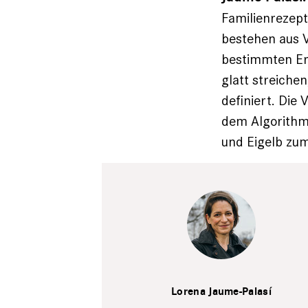
Familienrezept
bestehen aus V
bestimmten Er
glatt streiche
definiert. Die
dem Algorithmu
und Eigelb zum
Felix Adler
Lorena Jaume-Palasí