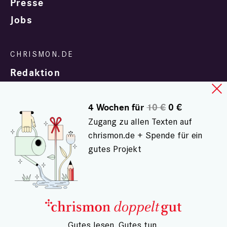
Presse
Jobs
Redaktion
4 Wochen für
10 €
0 €
Zugang zu allen Texten auf
chrismon.de + Spende für ein
gutes Projekt
In Zusammenarbeit mit
evangelisch.de
© chrismon.de 2001 - 2026
Alle Rechte vorbehalten.
– Gutes lesen. Gutes tun.