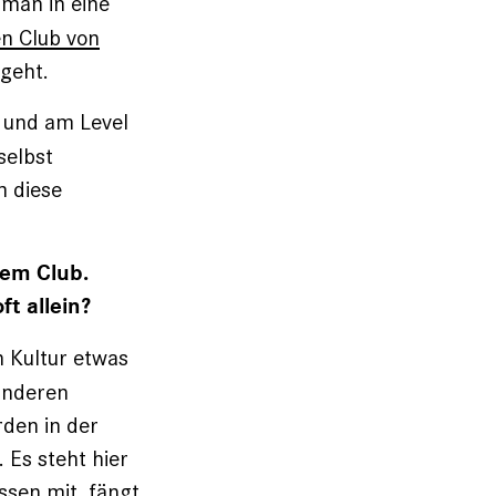
man in eine
en Club von
 geht.
 und am Level
selbst
m diese
sem Club.
t allein?
n Kultur etwas
 anderen
rden in der
 Es steht hier
ssen mit, fängt