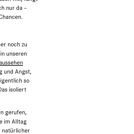
ch nur da –
 Chancen.
mer noch zu
 in unseren
 aussehen
g und Angst,
igentlich so
as isoliert
en gerufen,
e im Alltag
n natürlicher