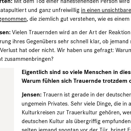
Mit dem Tod einer nahestehenden Person wird 
rten:
atapultiert und ganz unfreiwillig
in einen unsichtbar
fgenommen
, die ziemlich gut verstehen, wie es einem
Vielen Trauernden wird an der Art der Reaktion
sen:
ung ihres Gegenübers sehr schnell klar, ob jemand 
Verlust hat oder nicht. Wir haben uns gefragt: Waru
ht zusammenbringen?
Eigentlich sind so viele Menschen in die
Warum fühlen sich Trauernde trotzdem of
Trauern ist gerade in der deutsche
Jensen:
ungemein Privates. Sehr viele Dinge, die in
Kulturkreisen zur Trauerkultur gehören, we
deutschen Kultur als übergriffig empfunden.
selten jemand spontan vor der Tür, bringt E