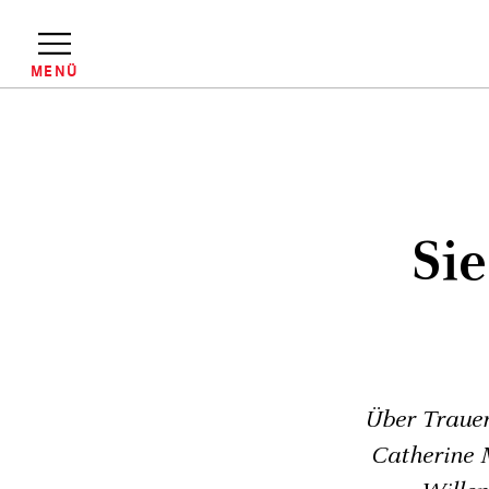
Direkt
zum
Inhalt
MENÜ
Pfadnavigation
Si
Über Trauer
Catherine M