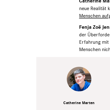
Catherine Ma
neue Realität k
Menschen au
Fenja Zoë Jen
der Überforder
Erfahrung mit 
Menschen nic
Dzingel
Catherine Marten