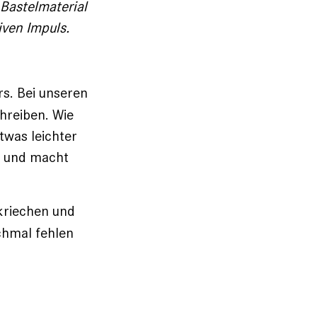
 Bastelmaterial
iven Impuls.
s. Bei unseren
hreiben. Wie
twas leichter
und macht
rkriechen und
chmal fehlen