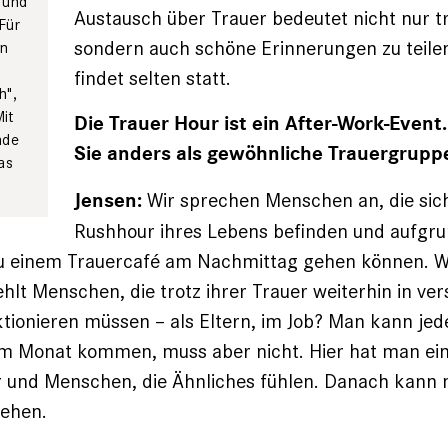
 und
Austausch über Trauer bedeutet nicht nur tr
Für
sondern auch schöne Erinnerungen zu teile
en
findet selten statt.
h",
it
Die Trauer Hour ist ein After-Work-Even
nde
Sie anders als gewöhnliche Trauergrupp
as
Wir sprechen Menschen an, die sich
Jensen:
Rushhour ihres Lebens befinden und aufgru
 zu einem Trauercafé am Nachmittag gehen können. W
ehlt Menschen, die trotz ihrer Trauer weiterhin in ve
tionieren müssen – als Eltern, im Job? Man kann jed
im Monat kommen, muss aber nicht. Hier hat man ein
r und Menschen, die Ähnliches fühlen. Danach kann 
gehen.