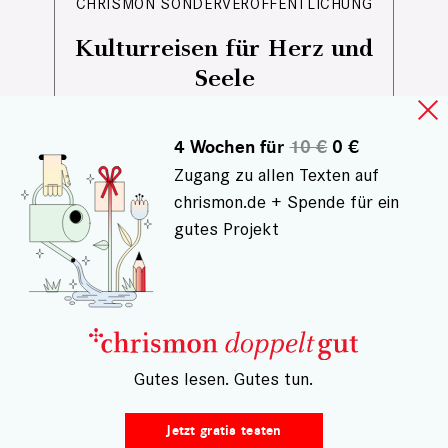
CHRISMON SONDERVERÖFFENTLICHUNG
Kulturreisen für Herz und
Seele
Von jüdischem Leben in Sachsen
über indigene Perspektiven auf
4 Wochen für
10 €
0 €
Amazonien bis zu großen
Zugang zu allen Texten auf
Musikfestivals und besonderen
chrismon.de + Spende für ein
Kulturreisen: Diese Tipps laden dazu
gutes Projekt
ein, Kultur bewusst zu erleben – nah
und fern, neugierig und offen.
– Gutes lesen. Gutes tun.
Jetzt gratis testen