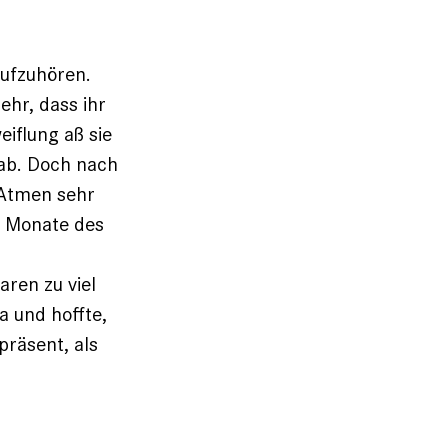
aufzuhören.
hr, dass ihr
eiflung aß sie
 ab. Doch nach
s Atmen sehr
n Monate des
ren zu viel
a und hoffte,
präsent, als