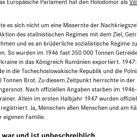
as Europäische Parlament hat den Holodomor als
Vö
e es sich nicht um eine Missernte der Nachkriegsze
Aktion des stalinistischen Regimes mit dem Ziel, Get
men und es an brüderliche sozialistische Regime z
en. So wurden im 1946 fast 350 000 Tonnen Getreide
kraine in das Königreich Rumänien exportiert. 1947
e in die Tschechoslowakische Republik und die Poln
0 Tonnen Brot. Zu diesem Zeitpunkt herrschte in der
ngersnot. Nach offiziellen Angaben starben im 1946
rainer. Allein im ersten Halbjahr 1947 wurden offiziel
 registriert. Ja, Menschen aßen Menschen und am hä
r eigenen Familie.
 war und ist unbeschreiblich