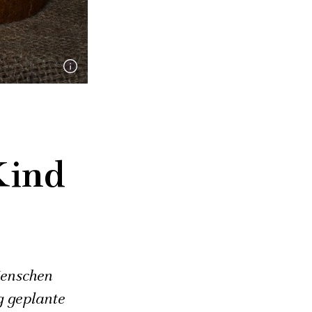
Kind
Menschen
g geplante