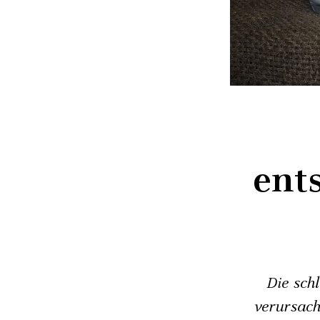
ent
Die sch
verursach