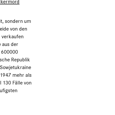
lkermord
it, sondern um
reide von den
u verkaufen
 aus der
: 600000
ische Republik
 Sowjetukraine
-1947 mehr als
l 130 Fälle von
ufigsten