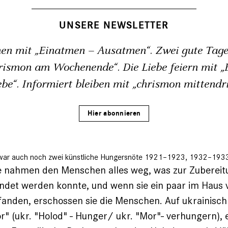
UNSERE NEWSLETTER
en mit „Einatmen – Ausatmen“. Zwei gute Tage
rismon am Wochenende“. Die Liebe feiern mit „B
ebe“. Informiert bleiben mit „chrismon mittendri
Hier abonnieren
 war auch noch zwei künstliche Hungersnöte 1921–1923, 1932–1933. D
e nahmen den Menschen alles weg, was zur Zubereit
ndet werden konnte, und wenn sie ein paar im Haus 
anden, erschossen sie die Menschen. Auf ukrainisch
" (ukr. "Holod" - Hunger/ ukr. "Mor"- verhungern), 