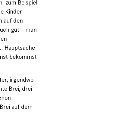
: zum Beispiel
e Kinder
h auf den
auch gut – man
nen
.. Hauptsache
sonst bekommst
ter, irgendwo
te Brei, drei
schon
 Brei auf dem