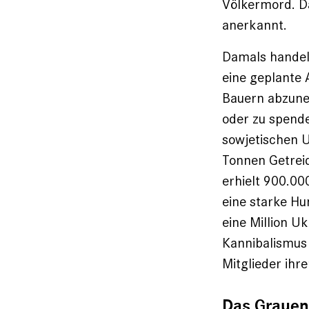
Völkermord. D
anerkannt.
Damals handelt
eine geplante 
Bauern abzuneh
oder zu spend
sowjetischen U
Tonnen Getreid
erhielt 900.00
eine starke Hu
eine Million Uk
Kannibalismus
Mitglieder ihre
Das Grauen