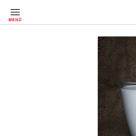
Direkt
zum
Inhalt
MENÜ
Pfadnavigation