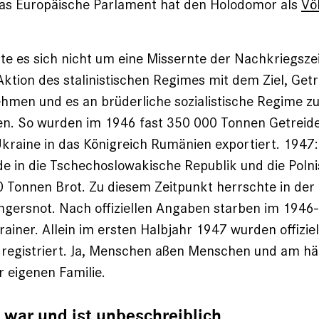
as Europäische Parlament hat den Holodomor als
Vö
e es sich nicht um eine Missernte der Nachkriegsze
Aktion des stalinistischen Regimes mit dem Ziel, Get
men und es an brüderliche sozialistische Regime z
en. So wurden im 1946 fast 350 000 Tonnen Getreide
kraine in das Königreich Rumänien exportiert. 1947
e in die Tschechoslowakische Republik und die Poln
0 Tonnen Brot. Zu diesem Zeitpunkt herrschte in der
ngersnot. Nach offiziellen Angaben starben im 1946
rainer. Allein im ersten Halbjahr 1947 wurden offiziel
 registriert. Ja, Menschen aßen Menschen und am hä
r eigenen Familie.
 war und ist unbeschreiblich