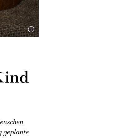
Kind
Menschen
g geplante