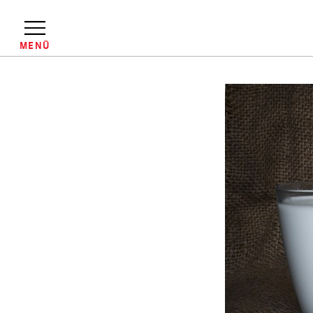
Direkt
zum
Inhalt
MENÜ
Pfadnavigation