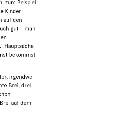
: zum Beispiel
e Kinder
h auf den
auch gut – man
nen
.. Hauptsache
sonst bekommst
ter, irgendwo
te Brei, drei
schon
 Brei auf dem