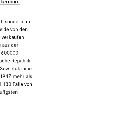
lkermord
it, sondern um
reide von den
u verkaufen
 aus der
: 600000
ische Republik
 Sowjetukraine
-1947 mehr als
l 130 Fälle von
ufigsten