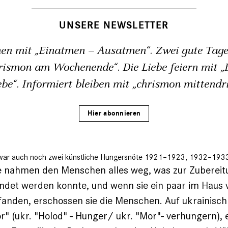
UNSERE NEWSLETTER
en mit „Einatmen – Ausatmen“. Zwei gute Tage
rismon am Wochenende“. Die Liebe feiern mit „B
ebe“. Informiert bleiben mit „chrismon mittendri
Hier abonnieren
 war auch noch zwei künstliche Hungersnöte 1921–1923, 1932–1933. D
e nahmen den Menschen alles weg, was zur Zubereit
ndet werden konnte, und wenn sie ein paar im Haus 
anden, erschossen sie die Menschen. Auf ukrainisch
" (ukr. "Holod" - Hunger/ ukr. "Mor"- verhungern), 