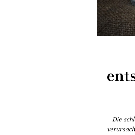
ent
Die sch
verursach