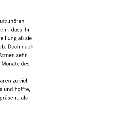
aufzuhören.
hr, dass ihr
eiflung aß sie
 ab. Doch nach
s Atmen sehr
n Monate des
ren zu viel
a und hoffte,
präsent, als