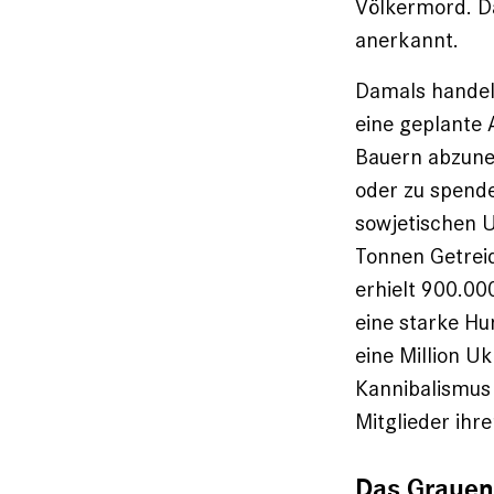
Völkermord. D
anerkannt.
Damals handelt
eine geplante 
Bauern abzuneh
oder zu spend
sowjetischen U
Tonnen Getreid
erhielt 900.00
eine starke Hu
eine Million Uk
Kannibalismus
Mitglieder ihre
Das Grauen