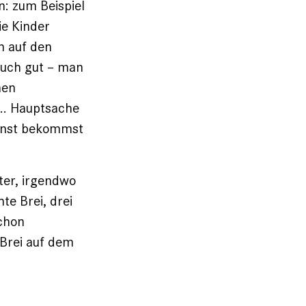
: zum Beispiel
e Kinder
h auf den
auch gut – man
nen
.. Hauptsache
sonst bekommst
ter, irgendwo
te Brei, drei
schon
 Brei auf dem