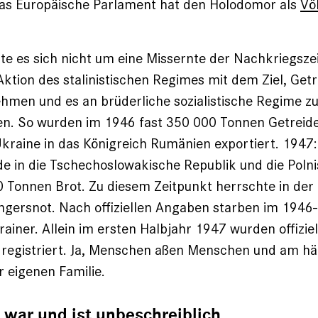
as Europäische Parlament hat den Holodomor als
Vö
e es sich nicht um eine Missernte der Nachkriegsze
Aktion des stalinistischen Regimes mit dem Ziel, Get
men und es an brüderliche sozialistische Regime z
en. So wurden im 1946 fast 350 000 Tonnen Getreide
kraine in das Königreich Rumänien exportiert. 1947
e in die Tschechoslowakische Republik und die Poln
0 Tonnen Brot. Zu diesem Zeitpunkt herrschte in der
ngersnot. Nach offiziellen Angaben starben im 1946
rainer. Allein im ersten Halbjahr 1947 wurden offiziel
 registriert. Ja, Menschen aßen Menschen und am hä
r eigenen Familie.
 war und ist unbeschreiblich