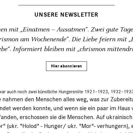
UNSERE NEWSLETTER
en mit „Einatmen – Ausatmen“. Zwei gute Tage
rismon am Wochenende“. Die Liebe feiern mit „B
ebe“. Informiert bleiben mit „chrismon mittendri
Hier abonnieren
 war auch noch zwei künstliche Hungersnöte 1921–1923, 1932–1933. D
e nahmen den Menschen alles weg, was zur Zubereit
ndet werden konnte, und wenn sie ein paar im Haus 
anden, erschossen sie die Menschen. Auf ukrainisch
" (ukr. "Holod" - Hunger/ ukr. "Mor"- verhungern), 