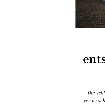
ent
Die sch
verursach