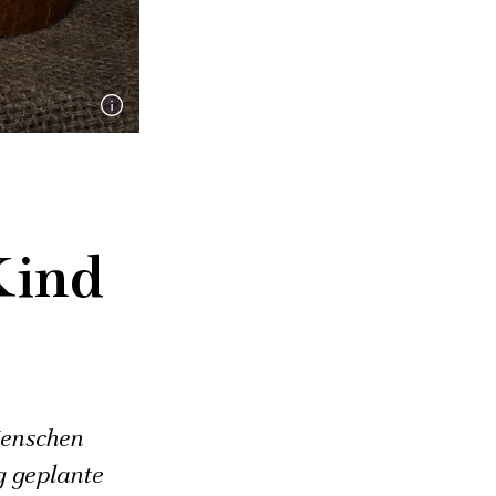
Kind
Menschen
g geplante