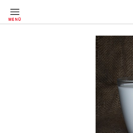
Direkt
zum
Inhalt
MENÜ
Pfadnavigation