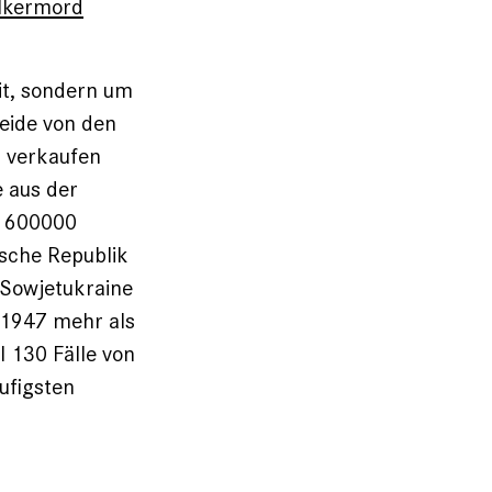
lkermord
it, sondern um
reide von den
u verkaufen
 aus der
: 600000
ische Republik
 Sowjetukraine
-1947 mehr als
l 130 Fälle von
ufigsten