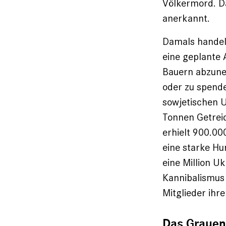
Völkermord. D
anerkannt.
Damals handelt
eine geplante 
Bauern abzuneh
oder zu spend
sowjetischen U
Tonnen Getreid
erhielt 900.00
eine starke Hu
eine Million Uk
Kannibalismus
Mitglieder ihre
Das Grauen