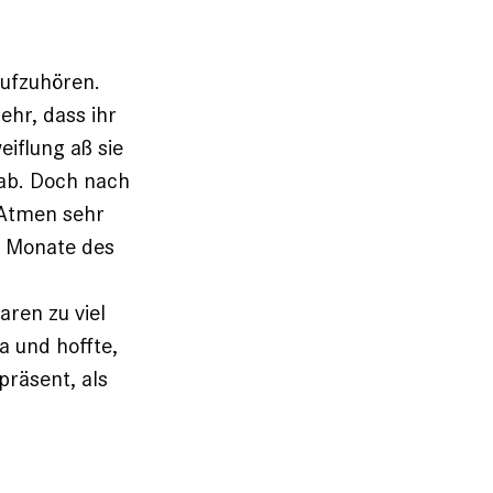
aufzuhören.
hr, dass ihr
eiflung aß sie
 ab. Doch nach
s Atmen sehr
n Monate des
ren zu viel
a und hoffte,
präsent, als