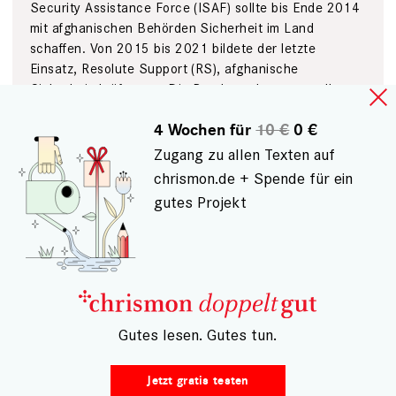
Security Assistance Force (ISAF) sollte bis Ende 2014
mit afghanischen Behörden Sicherheit im Land
schaffen. Von 2015 bis 2021 bildete der letzte
Einsatz, Resolute Support (RS), afghanische
Sicherheitskräfte aus. Die Bundeswehr war an allen
drei Einsätzen beteiligt.
4 Wochen für
10 €
0 €
Militärseelsorge
Zugang zu allen Texten auf
chrismon.de + Spende für ein
1957 schlossen Bundes­republik Deutschland und ­
Evangelische ­Kirche den Militär­seelsorgevertrag: Der
gutes Projekt
Staat bezahlt und ­organisiert die Seel­sorge, die Kirche
wählt die Geistlichen aus und beaufsichtigt sie. ­
Militärgeistliche unterstehen also ­ keinen Befehlen.
Der Vertrag war von ­Anfang an umstritten. Nach der
Wieder­vereinigung lehnten die ostdeutschen ­Kirchen
ihn zunächst ab. Neben evangelischen und
– Gutes lesen. Gutes tun.
katholischen gibt es auch muslimische und jüdische
Militärgeistliche.
Jetzt gratis testen