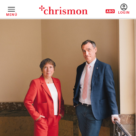
Direkt
zum
Inhalt
MENÜ
BENUTZERM