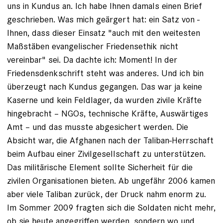
uns in Kundus an. Ich habe Ihnen damals einen Brief
ge­schrieben. Was mich geärgert hat: ein Satz von ­
Ihnen, dass dieser Einsatz "auch mit den weitesten
Maß­stäben evange­lischer Friedensethik nicht
vereinbar" sei. Da dachte ich: ­Moment! In der
Friedensdenkschrift steht was ­anderes. Und ich bin
überzeugt nach Kundus gegangen. Das war ja keine
Kaserne und kein Feldlager, da wurden zivile ­Kräfte
hingebracht – NGOs, technische Kräfte, Aus­wärtiges
Amt – und das musste abgesichert werden. Die
Absicht war, die Afghanen nach der Taliban-Herrschaft
beim Aufbau einer Zivilgesellschaft zu unterstützen.
Das militärische Element sollte Sicherheit für die
zivilen ­Organisationen bieten. Ab ungefähr 2006 kamen
aber viele Taliban zurück, der Druck nahm enorm zu.
Im ­Sommer 2009 fragten sich die Soldaten nicht mehr,
ob sie heute angegriffen werden, sondern wo und