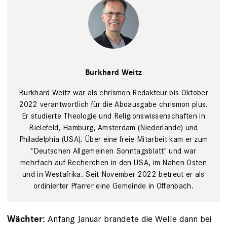
Portrait
Burkhard
Burkhard Weitz
Weitz,
verantwortlicher
Redakteur für
Burkhard Weitz war als chrismon-Redakteur bis Oktober
chrismon
2022 verantwortlich für die Aboausgabe chrismon plus.
plus
Lena
Er studierte Theologie und Religionswissenschaften in
Uphoff
Bielefeld, Hamburg, Amsterdam (Niederlande) und
Philadelphia (USA). Über eine freie Mitarbeit kam er zum
"Deutschen Allgemeinen Sonntagsblatt" und war
mehrfach auf Recherchen in den USA, im Nahen Osten
und in Westafrika. Seit November 2022 betreut er als
ordinierter Pfarrer eine Gemeinde in Offenbach.
Anfang Januar brandete die Welle dann bei
Wächter: