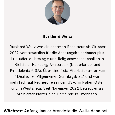
Portrait
Burkhard
Burkhard Weitz
Weitz,
verantwortlicher
Redakteur für
Burkhard Weitz war als chrismon-Redakteur bis Oktober
chrismon
2022 verantwortlich für die Aboausgabe chrismon plus.
plus
Lena
Er studierte Theologie und Religionswissenschaften in
Uphoff
Bielefeld, Hamburg, Amsterdam (Niederlande) und
Philadelphia (USA). Über eine freie Mitarbeit kam er zum
"Deutschen Allgemeinen Sonntagsblatt" und war
mehrfach auf Recherchen in den USA, im Nahen Osten
und in Westafrika. Seit November 2022 betreut er als
ordinierter Pfarrer eine Gemeinde in Offenbach.
Anfang Januar brandete die Welle dann bei
Wächter: