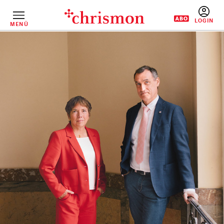
Direkt
zum
Inhalt
MENÜ
BENUTZERM