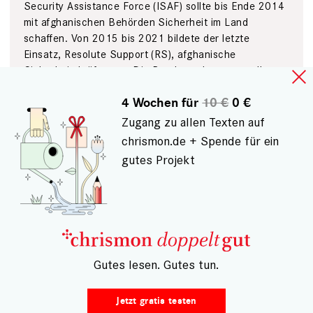
Security Assistance Force (ISAF) sollte bis Ende 2014
mit afghanischen Behörden Sicherheit im Land
schaffen. Von 2015 bis 2021 bildete der letzte
Einsatz, Resolute Support (RS), afghanische
Sicherheitskräfte aus. Die Bundeswehr war an allen
drei Einsätzen beteiligt.
4 Wochen für
10 €
0 €
Militärseelsorge
Zugang zu allen Texten auf
chrismon.de + Spende für ein
1957 schlossen Bundes­republik Deutschland und ­
Evangelische ­Kirche den Militär­seelsorgevertrag: Der
gutes Projekt
Staat bezahlt und ­organisiert die Seel­sorge, die Kirche
wählt die Geistlichen aus und beaufsichtigt sie. ­
Militärgeistliche unterstehen also ­ keinen Befehlen.
Der Vertrag war von ­Anfang an umstritten. Nach der
Wieder­vereinigung lehnten die ostdeutschen ­Kirchen
ihn zunächst ab. Neben evangelischen und
– Gutes lesen. Gutes tun.
katholischen gibt es auch muslimische und jüdische
Militärgeistliche.
Jetzt gratis testen