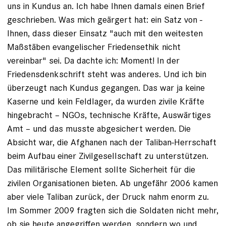
uns in Kundus an. Ich habe Ihnen damals einen Brief
ge­schrieben. Was mich geärgert hat: ein Satz von ­
Ihnen, dass dieser Einsatz "auch mit den weitesten
Maß­stäben evange­lischer Friedensethik nicht
vereinbar" sei. Da dachte ich: ­Moment! In der
Friedensdenkschrift steht was ­anderes. Und ich bin
überzeugt nach Kundus gegangen. Das war ja keine
Kaserne und kein Feldlager, da wurden zivile ­Kräfte
hingebracht – NGOs, technische Kräfte, Aus­wärtiges
Amt – und das musste abgesichert werden. Die
Absicht war, die Afghanen nach der Taliban-Herrschaft
beim Aufbau einer Zivilgesellschaft zu unterstützen.
Das militärische Element sollte Sicherheit für die
zivilen ­Organisationen bieten. Ab ungefähr 2006 kamen
aber viele Taliban zurück, der Druck nahm enorm zu.
Im ­Sommer 2009 fragten sich die Soldaten nicht mehr,
ob sie heute angegriffen werden, sondern wo und