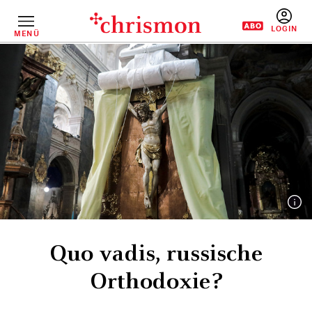
Direkt
zum
Inhalt
MENÜ
BENUTZERM
Quo vadis, russische
Orthodoxie?