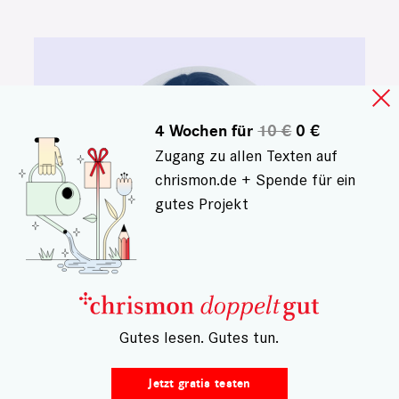
4 Wochen für
10 €
0 €
Zugang zu allen Texten auf
chrismon.de + Spende für ein
gutes Projekt
PODCAST "ÜBER DAS ENDE"
– Gutes lesen. Gutes tun.
Sterben Frauen anders,
Frau Blaha?
Jetzt gratis testen