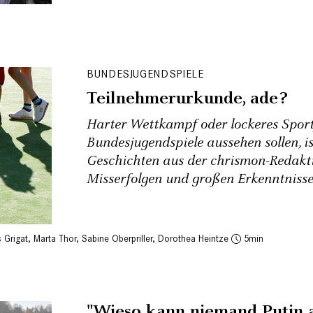
BUNDESJUGENDSPIELE
Teilnehmerurkunde, ade?
Harter Wettkampf oder lockeres Sport
Bundesjugendspiele aussehen sollen, is
Geschichten aus der chrismon-Redakti
Misserfolgen und großen Erkenntniss
 Grigat
,
Marta Thor
,
Sabine Oberpriller
,
Dorothea Heintze
5
"Wieso kann niemand Putin 