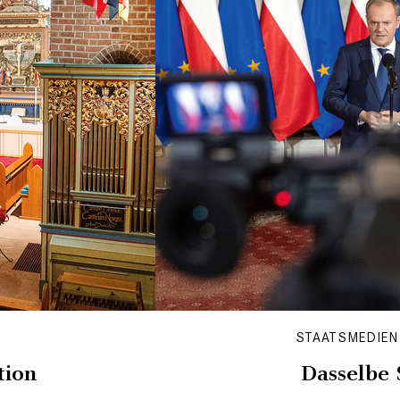
STAATSMEDIEN 
tion
Dasselbe 