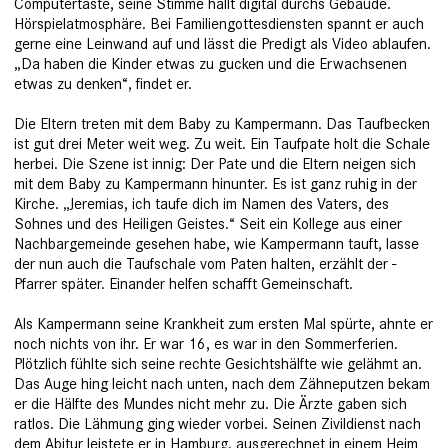
Computertaste, seine Stimme hallt digital durchs ­Gebäude.
Hörspielatmosphäre. Bei Familien­gottesdiensten spannt er auch
gerne eine Leinwand auf und lässt die ­Predigt als Video ablaufen.
„Da haben die Kinder etwas zu gucken und die Erwachsenen
etwas zu denken“, findet er.
Die Eltern treten mit dem Baby zu ­Kampermann. Das Taufbecken
ist gut drei Meter weit weg. Zu weit. Ein Taufpate holt die Schale
herbei. Die Szene ist innig: Der Pate und die Eltern neigen sich
mit dem Baby zu Kampermann hinunter. Es ist ganz ruhig in der
Kirche. „Jeremias, ich taufe dich im Namen des Vaters, des
Sohnes und des Heiligen Geistes.“ Seit ein Kollege aus einer
Nachbargemeinde ge­sehen habe, wie Kampermann tauft, lasse
der nun auch die Taufschale vom ­Paten halten, erzählt der ­
Pfarrer später. Einander helfen schafft Gemeinschaft.
Als Kampermann seine Krankheit zum ersten Mal spürte, ahnte er
noch nichts von ihr. Er war 16, es war in den Sommerferien.
Plötzlich fühlte sich seine rechte Gesichtshälfte wie gelähmt an.
Das Auge hing leicht nach unten, nach dem Zähneputzen bekam
er die Hälfte des Mundes nicht mehr zu. Die Ärzte gaben sich
ratlos. Die Lähmung ging wieder vorbei. Seinen Zivildienst nach
dem Abitur leistete er in Hamburg, ausgerechnet in einem Heim