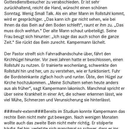
Gottesdienstbesucher zu verabschieden. Er ist sehr
zurückhaltend, reicht die Hand, wünscht einen schönen
Sonntag. Wenig Small Talk. Als ein alter Mann im Rollstuhl kommt,
wird er gesprächiger. „Das kann ich gar nicht sehen, wie bei
Ihnen da das Bein auf den Boden schleift“, raunt er ihm zu. „Das
muss doch wehtun.“ Der alte Mann schaut unbeteiligt. Seine
Frau beugt sich hinunter: „Ich sage das auch schon die ganze
Zeit.“ Sie rückt das Bein zurecht. Kampermann lächelt.
Der Pastor streift sich Fahrradhandschuhe über, fährt den
Kirchhügel hi­nunter. Vor zwei Jahren hatte er beschlossen, einen
Rollstuhl zu nutzen. Er trainierte wochenlang, schwenkte den
Rollstuhl hin und her, um zu verstehen, wie er funk­tioniert. Fuhr
die Bordsteinkante zigfach hoch und run­ter. Übte, den Hügel zur
Kirche hochzukommen. „Meine Schultern sehen heute anders
aus als früher“, sagt Kampermann lakonisch. Manchmal spricht er
über seine Krankheit in einer Art, die schwer erkennen lässt, wie
viel Mühe, Schmerzen und Verun­sicherung sie hinterlässt.
###mehr-extern###Bereits im Studium konnte Kampermann das
rechte Bein nicht mehr gut bewegen. Nach wenigen Monaten
wollte auch das zweite Bein nicht mehr richtig. Er stolperte
häufig, fiel hin, verletzte sich manchmal so schwer, dass er ins