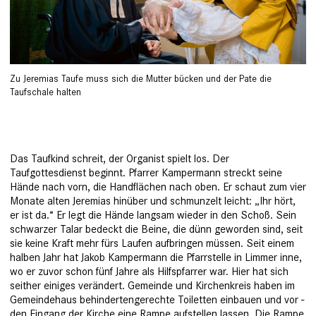
Zu Jeremias Taufe muss sich die Mutter bücken und der Pate die
Taufschale halten
Das Taufkind schreit, der Organist spielt los. Der
Taufgottesdienst beginnt. Pfarrer Kamper­mann streckt seine
Hände nach vorn, die Handflächen nach oben. Er schaut zum vier
Monate alten Jeremias hinüber und schmunzelt leicht: „Ihr hört,
er ist da.“ Er legt die Hände langsam wieder in den Schoß. Sein
schwarzer Talar bedeckt die Beine, die dünn geworden sind, seit
sie keine Kraft mehr fürs Laufen aufbringen müssen. Seit einem
halben Jahr hat Jakob Kamper­mann die Pfarrstelle in Limmer ­inne,
wo er zuvor schon fünf Jahre als ­Hilfspfarrer war. Hier hat sich
seither ­einiges verändert. Gemeinde und Kirchenkreis haben im
Gemeindehaus behindertengerechte Toiletten einbauen und vor ­
den Eingang der Kirche eine Rampe aufstellen lassen. Die Rampe