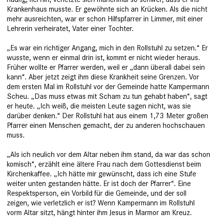
Krankenhaus musste. Er gewöhnte sich an ­Krücken. Als die nicht
mehr ausreichten, war er schon Hilfspfarrer in Limmer, mit einer
Lehrerin verheiratet, Vater einer Tochter.
„Es war ein richtiger Angang, mich in den Rollstuhl zu setzen.“ Er
wusste, wenn er einmal drin ist, kommt er nicht wieder heraus.
Früher wollte er Pfarrer werden, weil er „dann überall dabei sein
kann“. Aber jetzt zeigt ihm diese Krankheit seine Grenzen. Vor
dem ersten Mal im Rollstuhl vor der Gemeinde hatte Kampermann
Scheu. „Das muss etwas mit Scham zu tun gehabt haben“, sagt
er heute. „Ich weiß, die meisten Leute sagen nicht, was sie
darüber denken.“ Der Rollstuhl hat aus einem 1,73 Meter großen
Pfarrer einen Menschen gemacht, der zu anderen hochschauen
muss.
„Als ich neulich vor dem Altar neben ihm stand, da war das schon
komisch“, erzählt eine ältere Frau nach dem Gottesdienst beim
Kirchenkaffee. „Ich hätte mir gewünscht, dass ich eine Stufe
weiter unten gestanden hätte. Er ist doch der Pfarrer“. Eine
Respektsperson, ein Vorbild für die Gemeinde, und der soll
zeigen, wie verletzlich er ist? Wenn Kampermann im Rollstuhl
vorm Altar sitzt, hängt hinter ihm Jesus in Marmor am Kreuz.