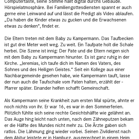
Computertaste, seine Stimme hallt digital durchs ­Gebäude.
Hörspielatmosphäre. Bei Familien­gottesdiensten spannt er auch
gerne eine Leinwand auf und lässt die ­Predigt als Video ablaufen.
„Da haben die Kinder etwas zu gucken und die Erwachsenen
etwas zu denken“, findet er.
Die Eltern treten mit dem Baby zu ­Kampermann. Das Taufbecken
ist gut drei Meter weit weg. Zu weit. Ein Taufpate holt die Schale
herbei. Die Szene ist innig: Der Pate und die Eltern neigen sich
mit dem Baby zu Kampermann hinunter. Es ist ganz ruhig in der
Kirche. „Jeremias, ich taufe dich im Namen des Vaters, des
Sohnes und des Heiligen Geistes.“ Seit ein Kollege aus einer
Nachbargemeinde ge­sehen habe, wie Kampermann tauft, lasse
der nun auch die Taufschale vom ­Paten halten, erzählt der ­
Pfarrer später. Einander helfen schafft Gemeinschaft.
Als Kampermann seine Krankheit zum ersten Mal spürte, ahnte er
noch nichts von ihr. Er war 16, es war in den Sommerferien.
Plötzlich fühlte sich seine rechte Gesichtshälfte wie gelähmt an.
Das Auge hing leicht nach unten, nach dem Zähneputzen bekam
er die Hälfte des Mundes nicht mehr zu. Die Ärzte gaben sich
ratlos. Die Lähmung ging wieder vorbei. Seinen Zivildienst nach
dem Abitur leistete er in Hamburg, ausgerechnet in einem Heim