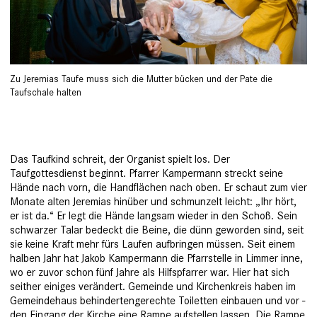
Zu Jeremias Taufe muss sich die Mutter bücken und der Pate die
Taufschale halten
Das Taufkind schreit, der Organist spielt los. Der
Taufgottesdienst beginnt. Pfarrer Kamper­mann streckt seine
Hände nach vorn, die Handflächen nach oben. Er schaut zum vier
Monate alten Jeremias hinüber und schmunzelt leicht: „Ihr hört,
er ist da.“ Er legt die Hände langsam wieder in den Schoß. Sein
schwarzer Talar bedeckt die Beine, die dünn geworden sind, seit
sie keine Kraft mehr fürs Laufen aufbringen müssen. Seit einem
halben Jahr hat Jakob Kamper­mann die Pfarrstelle in Limmer ­inne,
wo er zuvor schon fünf Jahre als ­Hilfspfarrer war. Hier hat sich
seither ­einiges verändert. Gemeinde und Kirchenkreis haben im
Gemeindehaus behindertengerechte Toiletten einbauen und vor ­
den Eingang der Kirche eine Rampe aufstellen lassen. Die Rampe