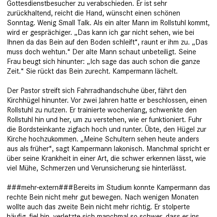
Gottesdienstbesucher zu verabschieden. Er ist sehr
zurückhaltend, reicht die Hand, wünscht einen schönen
Sonntag. Wenig Small Talk. Als ein alter Mann im Rollstuhl kommt,
wird er gesprächiger. „Das kann ich gar nicht sehen, wie bei
Ihnen da das Bein auf den Boden schleift“, raunt er ihm zu. „Das
muss doch wehtun.“ Der alte Mann schaut unbeteiligt. Seine
Frau beugt sich hinunter: „Ich sage das auch schon die ganze
Zeit.“ Sie rückt das Bein zurecht. Kampermann lächelt.
Der Pastor streift sich Fahrradhandschuhe über, fährt den
Kirchhügel hi­nunter. Vor zwei Jahren hatte er beschlossen, einen
Rollstuhl zu nutzen. Er trainierte wochenlang, schwenkte den
Rollstuhl hin und her, um zu verstehen, wie er funk­tioniert. Fuhr
die Bordsteinkante zigfach hoch und run­ter. Übte, den Hügel zur
Kirche hochzukommen. „Meine Schultern sehen heute anders
aus als früher“, sagt Kampermann lakonisch. Manchmal spricht er
über seine Krankheit in einer Art, die schwer erkennen lässt, wie
viel Mühe, Schmerzen und Verun­sicherung sie hinterlässt.
###mehr-extern###Bereits im Studium konnte Kampermann das
rechte Bein nicht mehr gut bewegen. Nach wenigen Monaten
wollte auch das zweite Bein nicht mehr richtig. Er stolperte
häufig, fiel hin, verletzte sich manchmal so schwer, dass er ins