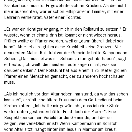
Krankenhaus musste. Er gewöhnte sich an ­Krücken. Als die nicht
mehr ausreichten, war er schon Hilfspfarrer in Limmer, mit einer
Lehrerin verheiratet, Vater einer Tochter.
„Es war ein richtiger Angang, mich in den Rollstuhl zu setzen.“ Er
wusste, wenn er einmal drin ist, kommt er nicht wieder heraus.
Früher wollte er Pfarrer werden, weil er „dann überall dabei sein
kann“. Aber jetzt zeigt ihm diese Krankheit seine Grenzen. Vor
dem ersten Mal im Rollstuhl vor der Gemeinde hatte Kampermann
Scheu. „Das muss etwas mit Scham zu tun gehabt haben“, sagt
er heute. „Ich weiß, die meisten Leute sagen nicht, was sie
darüber denken.“ Der Rollstuhl hat aus einem 1,73 Meter großen
Pfarrer einen Menschen gemacht, der zu anderen hochschauen
muss.
„Als ich neulich vor dem Altar neben ihm stand, da war das schon
komisch“, erzählt eine ältere Frau nach dem Gottesdienst beim
Kirchenkaffee. „Ich hätte mir gewünscht, dass ich eine Stufe
weiter unten gestanden hätte. Er ist doch der Pfarrer“. Eine
Respektsperson, ein Vorbild für die Gemeinde, und der soll
zeigen, wie verletzlich er ist? Wenn Kampermann im Rollstuhl
vorm Altar sitzt, hängt hinter ihm Jesus in Marmor am Kreuz.