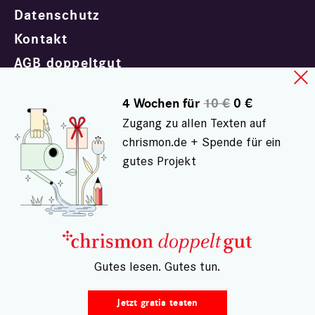
Datenschutz
Kontakt
AGB doppeltgut
Widerrufsrecht
4 Wochen für
10 €
0 €
Vertrag widerrufen
Zugang zu allen Texten auf
chrismon.de + Spende für ein
gutes Projekt
Magazin Abo
chrismon Shop
Mediadaten
Presse
– Gutes lesen. Gutes tun.
Jobs
Jetzt gratis testen