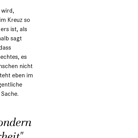
wird,
eim Kreuz so
rs ist, als
halb sagt
 dass
lechtes, es
enschen nicht
steht eben im
gentliche
r Sache.
sondern
heit"