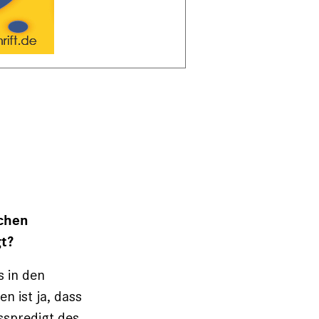
schen
gt?
s in den
n ist ja, dass
sspredigt des