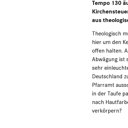
Tempo 130 äuß
Kirchensteue
aus theologi
Theologisch mu
hier um den Ke
offen halten. 
Abwägung ist s
sehr einleucht
Deutschland z
Pfarramt aussc
in der Taufe p
nach Hautfarbe
verkörpern?