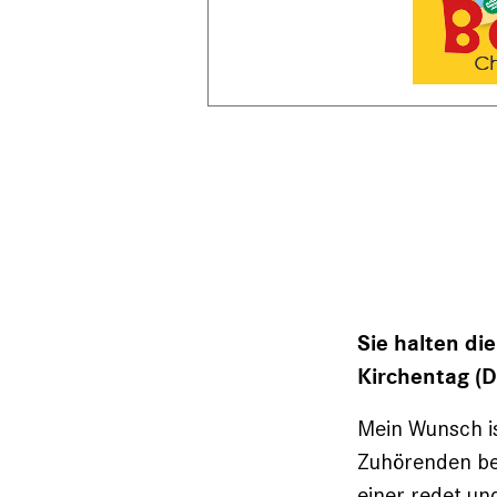
Sie halten d
Kirchentag (D
Mein Wunsch is
Zuhörenden bew
einer redet un