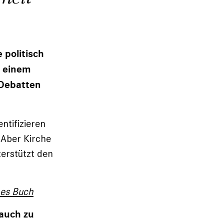
 politisch
n einem
 Debatten
ntifizieren
 Aber Kirche
nterstützt den
hes Buch
 auch zu