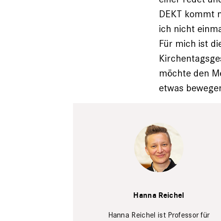
DEKT kommt noc
ich nicht einm
Für mich ist d
Kirchentagsges
möchte den Men
etwas bewege
Hanna
Reichel
Kevin
Hanna Reichel
Birch
Hanna Reichel ist Professor für