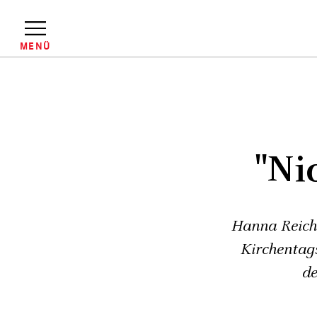
Direkt
zum
Inhalt
MENÜ
Pfadnavigation
"Ni
Hanna Reiche
Kirchentags
de