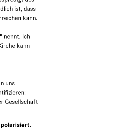
ich ist, dass
erreichen kann.
" nennt. Ich
Kirche kann
nn uns
ifizieren:
er Gesellschaft
polarisiert.