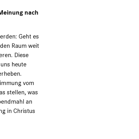
 Meinung nach
erden: Geht es
a den Raum weit
eren. Diese
 uns heute
 erheben.
bstimmung vom
as stellen, was
Abendmahl an
g in Christus