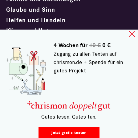
Glaube und Sinn
Helfen und Handeln
Klima und Natur
Körper und Seele
4 Wochen für
10 €
0 €
Kultur und Unterhaltung
Zugang zu allen Texten auf
Politik und Gesellschaft
chrismon.de + Spende für ein
gutes Projekt
Trauern und Trösten
Impressum
Datenschutz
– Gutes lesen. Gutes tun.
Kontakt
Jetzt gratis testen
AGB doppeltgut