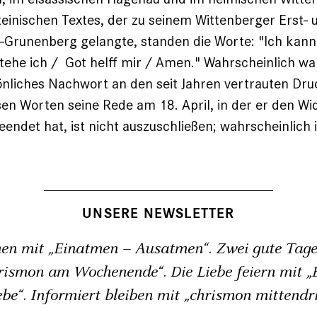
teinischen Textes, der zu seinem Wittenberger Erst- 
Grunenberg gelangte, ­standen die Worte: "Ich kann
stehe ich / Got helff mir / Amen." Wahrscheinlich wa
önliches Nachwort an den seit Jahren vertrauten Dru
en Worten ­seine Rede am 18. April, in der er den Wid
eendet hat, ist nicht auszuschließen; wahrscheinlich i
UNSERE NEWSLETTER
en mit „Einatmen – Ausatmen“. Zwei gute Tage
rismon am Wochenende“. Die Liebe feiern mit „B
ebe“. Informiert bleiben mit „chrismon mittendri