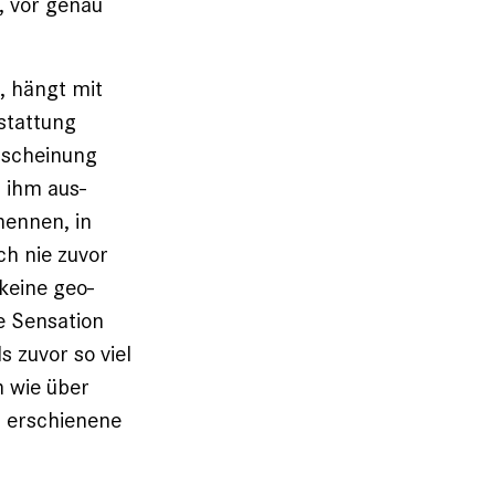
, vor genau
, hängt mit
stattung
rscheinung
 ihm aus­
nennen, in
ch nie zuvor
keine geo­
e Sensation
 zuvor so viel
 wie über
 erschienene