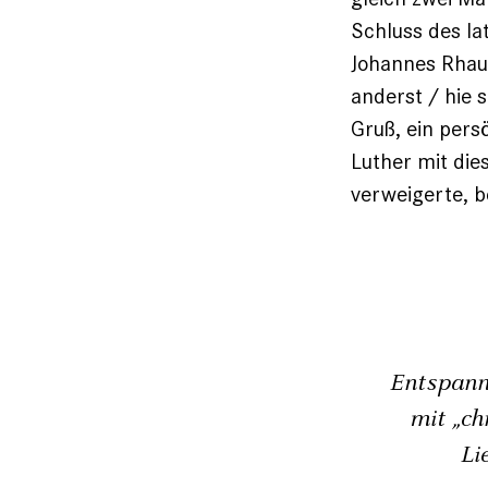
Schluss des la
Johannes Rhau-
anderst / hie 
Gruß, ein pers
Luther mit dies
­verweigerte, b
Entspann
mit „ch
Li