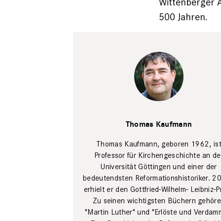
Wittenberger A
500 Jahren.
Thomas
Kaufmann
Thomas Kaufmann
Privat
Thomas Kaufmann, geboren 1962, is
Professor für Kirchen­geschichte an de
Universität ­Göttingen und einer der
bedeutendsten Reformations­historiker. 2
erhielt er den ­Gottfried-Wilhelm- Leibniz-P
Zu ­seinen wichtigsten Büchern gehör
"Martin Luther" und "Erlöste und Verdam