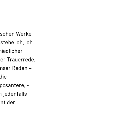
nischen Werke.
stehe ich, ich
hiedlicher
der Trauerrede,
rmser Reden –
die
posantere, ­
n jedenfalls
nt der