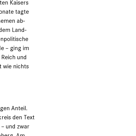
ten Kaisers
onate tagte
Themen ab­
 dem Land­
npolitische
de – ging im
d Reich und
 wie nichts
gen Anteil.
reis den Text
k – und zwar
enberg. Am