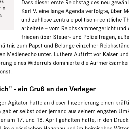
es
Dass dieser erste Reichstag des neu gewähl
 in
Karl V. eine lange Agenda verfolgte, über M
g,
und zahllose zentrale politisch-rechtliche 
arbeitete – vom Reichskammergericht und
frieden über Steuer- und Polizeifragen, auße
rhältnis zum Papst und Belange einzelner Reichsstän
en Medienecho ­unter. Luthers Auftritt vor Kaiser un
rung eines Widerrufs dominierte die Aufmerksamkeit
onst.
ich" - ein Gruß an den Verleger
er Agitator hatte an dieser Inszenierung einen kräfti
h gab er selbst oder jemand aus seinem engsten Umk
 er am 17. und 18. April gehalten hatte, in den Druc
l, im elsässischen ­Hagenau und im heimischen Witt