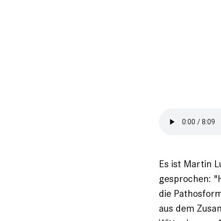
Es ist Martin 
ge­sprochen: "H
die ­Pathosfor
aus dem ­Zusa