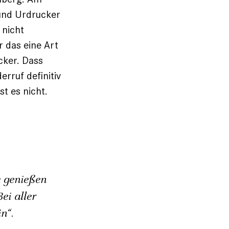
und Ur­drucker
 nicht
r das eine Art
cker. Dass
erruf definitiv
st es nicht.
 genießen
ei aller
n“.