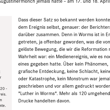
ugustinermönch jemals hatte – am 17. und 18. April
Dass dieser Satz so bekannt werden konnte
dem Ereignis selbst, genauer: der Berichter
darüber zusammen. Denn in Worms ist in E
getreten, ja offenbar geworden, was die von
gelöste Bewegung, die wir die Reformation 
Wahrheit war: ein Medienereignis, wie es no
eines ­gegeben hatte. Über kein Phänomen, 
grafische Entdeckung, keine Schlacht, kein
t
r
oder ­Katastrophe, kein Monstrum war jemals
geschrieben und vor allem gedruckt worden
020 ­
"Luther in Worms". Mehr als 120 umgehend
reis.
en
Drucke handelten davon.
mte.