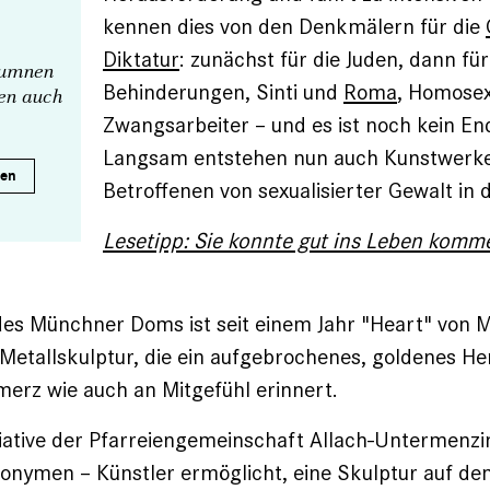
kennen dies von den Denkmälern für die
Diktatur
: zunächst für die Juden, dann f
olumnen
Behinderungen, Sinti und
Roma
, Homosex
nen auch
Zwangsarbeiter – und es ist noch kein End
Langsam entstehen nun auch Kunstwerke 
ren
Betroffenen von sexualisierter Gewalt in 
Lesetipp: Sie konnte gut ins Leben komme
des Münchner Doms ist seit einem Jahr "Heart" von 
 Metallskulptur, die ein aufgebrochenes, goldenes Her
erz wie auch an Mitgefühl erinnert.
itiative der Pfarreiengemeinschaft Allach-Untermenz
onymen – Künstler ermöglicht, eine Skulptur auf d