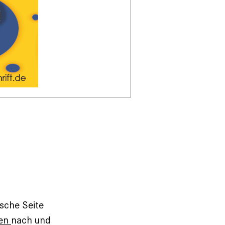
ische Seite
hen
nach und