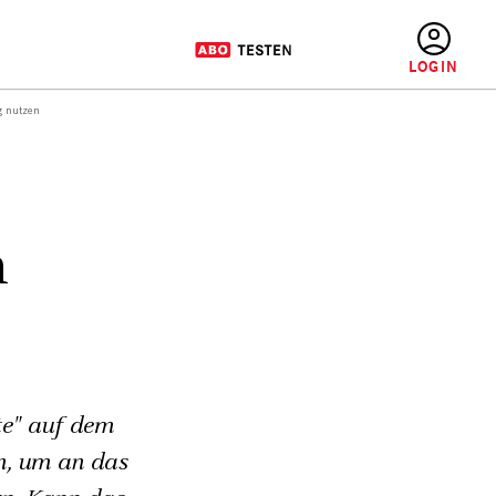
BENUTZERMENÜ
g nutzen
m
te" auf dem
n, um an das