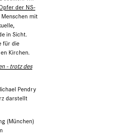
Opfer der NS-
ür Menschen mit
uelle,
e in Sicht.
für die
den Kirchen.
n - trotz des
Michael Pendry
z darstellt
ing (München)
em