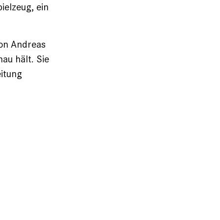
ielzeug, ein
von Andreas
hau hält. Sie
eitung