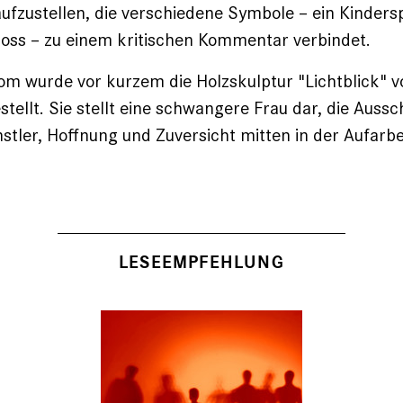
ufzustellen, die verschiedene Symbole – ein Kindersp
loss – zu einem kritischen Kommentar verbindet.
om wurde vor kurzem die Holzskulptur "Lichtblick" 
tellt. Sie stellt eine schwan­ge­re Frau dar, die Aussc
nstler, Hoff­nung und Zuver­sicht mitten in der Aufarb
LESEEMPFEHLUNG