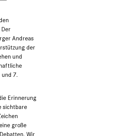
rden
 Der
rger Andreas
erstützung der
tehen und
haftliche
 und 7.
 die Erinnerung
 sichtbare
Zeichen
 eine große
Debatten. Wir