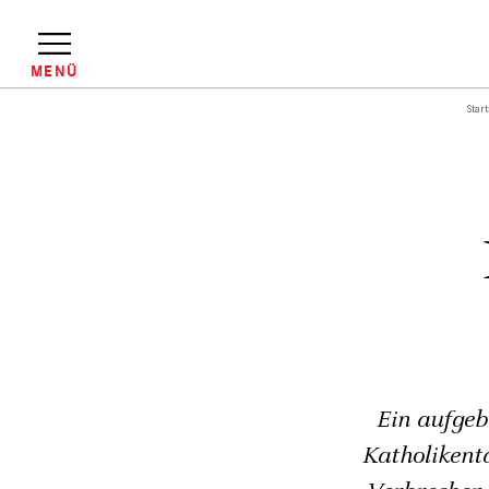
Direkt
zum
Inhalt
MENÜ
Start
Pfadnavigation
Ein aufgeb
Katholikent