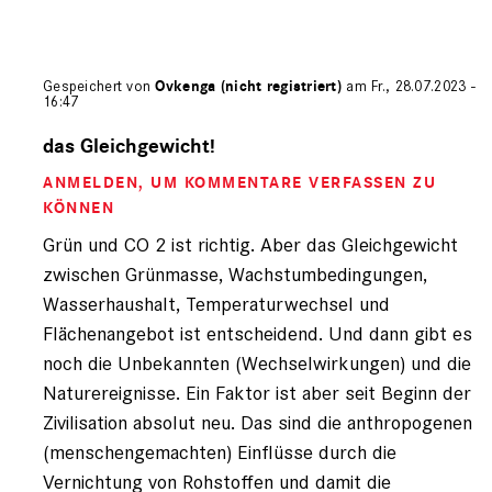
Gespeichert von
Ovkenga (nicht registriert)
am Fr., 28.07.2023 -
16:47
Antwort
auf
das Gleichgewicht!
von
ANMELDEN
, UM KOMMENTARE VERFASSEN ZU
Peter
Bitner
KÖNNEN
(nicht
Grün und CO 2 ist richtig. Aber das Gleichgewicht
registriert)
zwischen Grünmasse, Wachstumbedingungen,
Wasserhaushalt, Temperaturwechsel und
Flächenangebot ist entscheidend. Und dann gibt es
noch die Unbekannten (Wechselwirkungen) und die
Naturereignisse. Ein Faktor ist aber seit Beginn der
Zivilisation absolut neu. Das sind die anthropogenen
(menschengemachten) Einflüsse durch die
Vernichtung von Rohstoffen und damit die