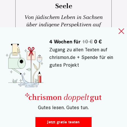
Seele
Von jüdischem Leben in Sachsen
über indigene Perspektiven auf
Amazonien bis zu großen
Musikfestivals und besonderen
4 Wochen für
10 €
0 €
Kulturreisen: Diese Tipps laden dazu
Zugang zu allen Texten auf
ein, Kultur bewusst zu erleben – nah
chrismon.de + Spende für ein
und fern, neugierig und offen.
gutes Projekt
– Gutes lesen. Gutes tun.
Jetzt gratis testen