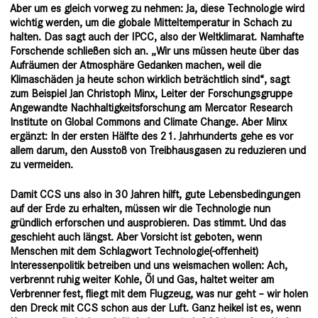
Aber um es gleich vorweg zu nehmen: Ja, diese Technologie wird
wichtig werden, um die globale Mitteltemperatur in Schach zu
halten.
Das sagt auch der IPCC, also der Weltklimarat
. Namhafte
Forschende schließen sich an. „Wir uns müssen heute über das
Aufräumen der Atmosphäre Gedanken machen, weil die
Klimaschäden ja heute schon wirklich beträchtlich sind“,
sagt
zum Beispiel Jan Christoph Minx
, Leiter der Forschungsgruppe
Angewandte Nachhaltigkeitsforschung am Mercator Research
Institute on Global Commons and Climate Change. Aber Minx
ergänzt: In der ersten Hälfte des 21. Jahrhunderts gehe es vor
allem darum, den Ausstoß von Treibhausgasen zu reduzieren und
zu vermeiden.
Damit CCS uns also in 30 Jahren hilft, gute Lebensbedingungen
auf der Erde zu erhalten, müssen wir die Technologie nun
gründlich erforschen und ausprobieren. Das stimmt. Und das
geschieht auch längst. Aber Vorsicht ist geboten, wenn
Menschen mit dem Schlagwort Technologie(-offenheit)
Interessenpolitik betreiben und uns weismachen wollen: Ach,
verbrennt ruhig weiter Kohle, Öl und Gas, haltet weiter am
Verbrenner fest, fliegt mit dem Flugzeug, was nur geht – wir holen
den Dreck mit CCS schon aus der Luft. Ganz heikel ist es, wenn