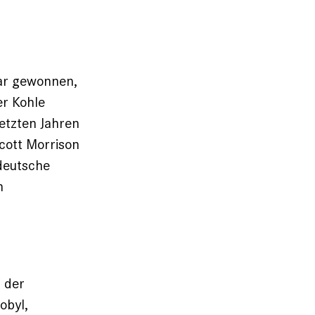
bar gewonnen,
er Kohle
etzten Jahren
cott Morrison
 deutsche
n
“ der
obyl,