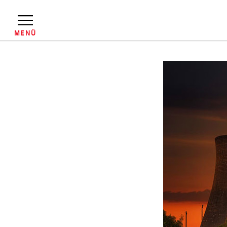
Direkt
zum
Inhalt
MENÜ
Pfadnavigation