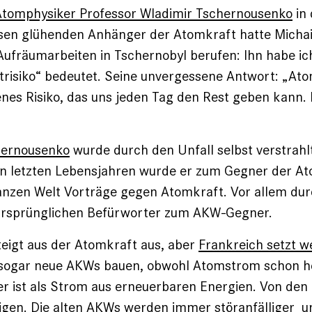
Atomphysiker Professor Wladimir Tschernousenko
in
iesen glühenden Anhänger der Atomkraft hatte Micha
ufräumarbeiten in Tschernobyl berufen: Ihn habe ic
trisiko“ bedeutet. Seine unvergessene Antwort: „At
 jenes Risiko, das uns jeden Tag den Rest geben kann.
hernousenko
wurde durch den Unfall selbst verstrahl
nen letzten Lebensjahren wurde er zum Gegner der A
ganzen Welt Vorträge gegen Atomkraft. Vor allem du
ursprünglichen Befürworter zum AKW-Gegner.
eigt aus der Atomkraft aus, aber
Frankreich setzt w
l sogar neue AKWs bauen, obwohl Atomstrom schon h
er ist als Strom aus erneuerbaren Energien. Von den
gen. Die alten AKWs werden immer störanfälliger un