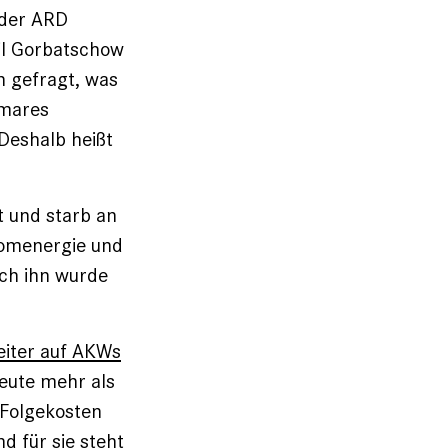
 der ARD
il Gorbatschow
h gefragt, was
omares
 Deshalb heißt
t und starb an
tomenergie und
rch ihn wurde
eiter auf AKWs
eute mehr als
 Folgekosten
d für sie steht