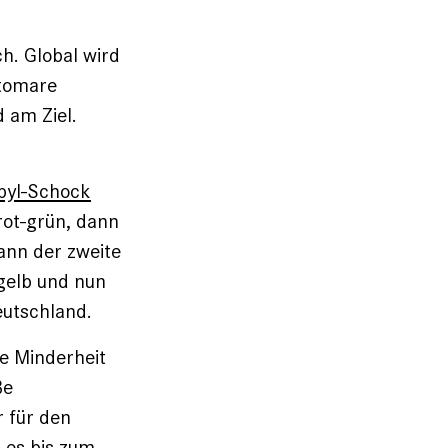
h. Global wird
atomare
 am Ziel.
byl-Schock
rot-grün, dann
ann der zweite
gelb und nun
eutschland.
e Minderheit
ße
r für den
 es bis zum