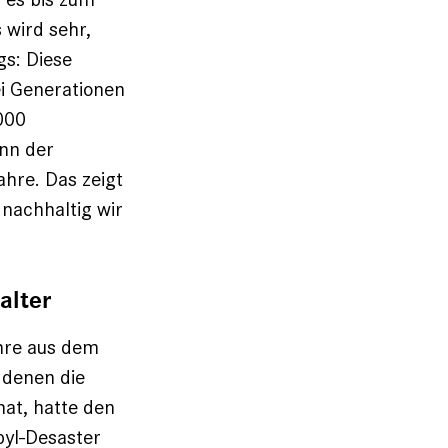
 wird sehr,
gs: Diese
ei Generationen
000
nn der
Jahre. Das zeigt
 nachhaltig wir
alter
hre aus dem
t denen die
hat, hatte den
yl-Desaster