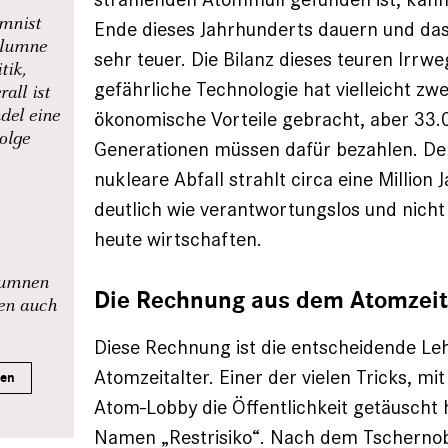
umnist
Ende dieses Jahrhunderts dauern und das
olumne
sehr teuer. Die Bilanz dieses teuren Irrwe
tik,
gefährliche Technologie hat vielleicht zw
all ist
del eine
ökonomische Vorteile gebracht, aber 33.
Folge
Generationen müssen dafür bezahlen. De
nukleare Abfall strahlt circa eine Million 
deutlich wie verantwortungslos und nicht
heute wirtschaften.
olumnen
Die Rechnung aus dem Atomzeit
nen auch
Diese Rechnung ist die entscheidende Le
Atomzeitalter. Einer der vielen Tricks, mi
ren
Atom-Lobby die Öffentlichkeit getäuscht 
Namen „Restrisiko“. Nach dem Tschernob