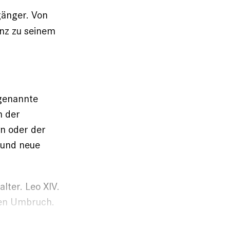
gänger. Von
enz zu seinem
ogenannte
n der
hn
oder der
 und neue
alter. Leo XIV.
chen Umbruch.