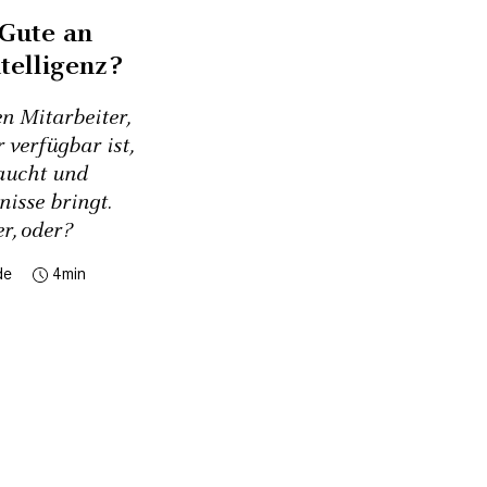
 Gute an
telligenz?
n Mitarbeiter,
 verfügbar ist,
aucht und
nisse bringt.
r, oder?
de
4