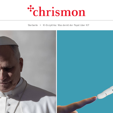
Startseite
KI-Enzyklika: Was denkt der Papst über KI?