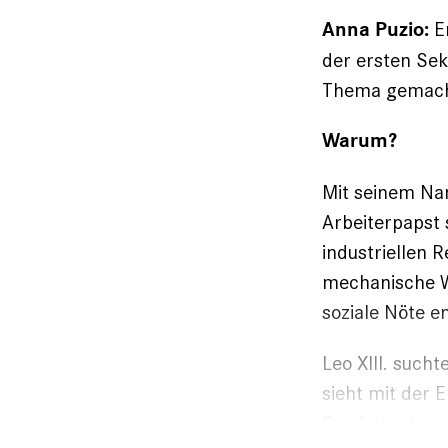
Er
Anna Puzio:
der ersten Sek
Thema gemacht.
Warum?
Mit seinem Nam
Arbeiterpapst 
industriellen 
mechanische W
soziale Nöte e
Leo XIII. sucht
sieht mit der 
Das betonte er