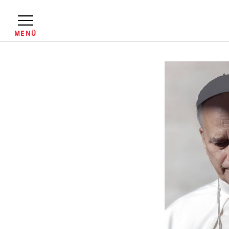
Direkt
zum
Inhalt
MENÜ
Pfadnavigation