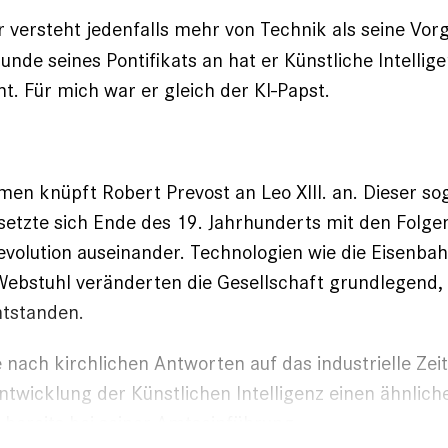
 versteht jedenfalls mehr von Technik als seine Vor
unde seines Pontifikats an hat er Künstliche Intellig
 Für mich war er gleich der KI-Papst.
en knüpft Robert Prevost an Leo XIII. an. Dieser s
setzte sich Ende des 19. Jahrhunderts mit den Folge
Revolution auseinander.
Technologien wie die Eisenba
ebstuhl veränderten die Gesellschaft grundlegend,
ntstanden.
e nach kirchlichen Antworten auf das industrielle Zeit
Entwicklung der Künstlichen Intelligenz einen ähnli
 bereits bei seiner Amtseinführung.