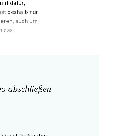
nnt dafür,
ist deshalb nur
mieren, auch um
n das
o abschließen
ach mit 10 € guten