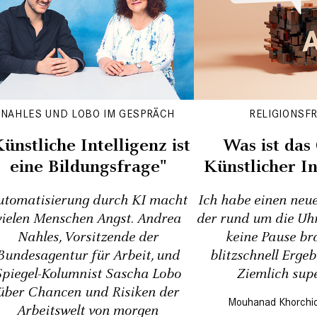
NAHLES UND LOBO IM GESPRÄCH
RELIGIONSFR
Künstliche Intelligenz ist
Was ist das
eine Bildungs­frage"
Künstlicher In
utomatisierung durch KI macht
Ich habe einen neue
vielen Menschen Angst. Andrea
der rund um die Uhr
Nahles, Vorsitzende der
keine Pause br
Bundesagentur für Arbeit, und
blitzschnell Ergeb
Spiegel-Kolumnist Sascha Lobo
Ziemlich supe
über Chancen und Risiken der
Mouhanad Khorchi
Arbeitswelt von morgen