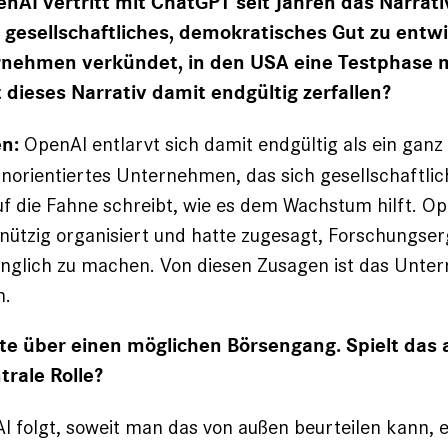
nAI vertritt mit ChatGPT seit Jahren das Narrati
ls gesellschaftliches, demokratisches Gut zu entw
rnehmen verkündet, in den USA eine Testphase 
t dieses Narrativ damit endgültig zerfallen?
OpenAI entlarvt sich damit endgültig als ein ganz
n:
norientiertes Unternehmen, das sich gesellschaftli
uf die Fahne schreibt, wie es dem Wachstum hilft. O
ützig organisiert und hatte zugesagt,
Forschungser
änglich zu machen
. Von diesen Zusagen ist das Unte
n.
hte über einen möglichen Börsengang. Spielt das 
trale Rolle?
I folgt, soweit man das von außen beurteilen kann, e