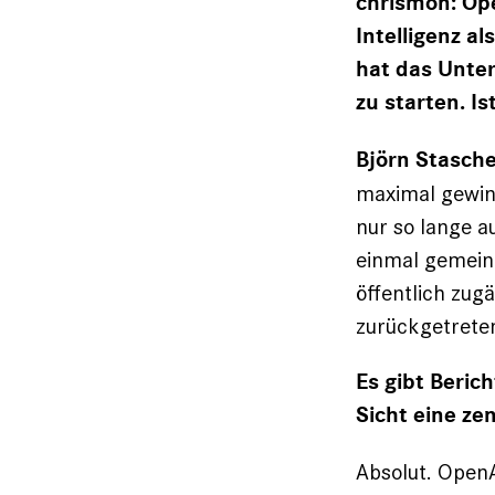
chrismon: Ope
Intelligenz a
hat das Unte
zu starten. Is
Björn Stasche
maximal gewin
nur so lange a
einmal gemeinn
öffentlich zug
zurückgetrete
Es gibt Beric
Sicht eine zen
Absolut. OpenA