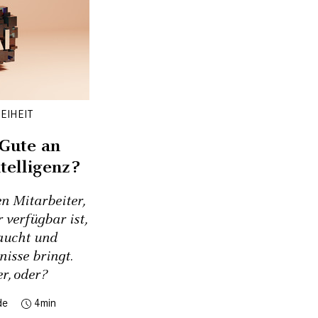
EIHEIT
 Gute an
telligenz?
n Mitarbeiter,
 verfügbar ist,
aucht und
nisse bringt.
r, oder?
de
4