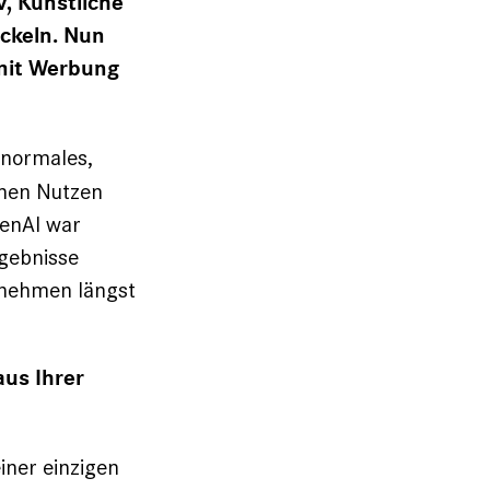
v, Künstliche
ickeln. Nun
mit Werbung
 normales,
chen Nutzen
penAI war
gebnisse
rnehmen längst
aus Ihrer
iner einzigen