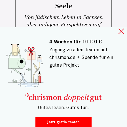
Seele
Von jüdischem Leben in Sachsen
über indigene Perspektiven auf
Amazonien bis zu großen
Musikfestivals und besonderen
4 Wochen für
10 €
0 €
Kulturreisen: Diese Tipps laden dazu
Zugang zu allen Texten auf
ein, Kultur bewusst zu erleben – nah
chrismon.de + Spende für ein
und fern, neugierig und offen.
gutes Projekt
– Gutes lesen. Gutes tun.
Jetzt gratis testen