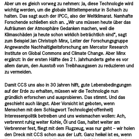
Aber um es gleich vorweg zu nehmen: Ja, diese Technologie wird
wichtig werden, um die globale Mitteltemperatur in Schach zu
halten.
Das sagt auch der IPCC, also der Weltklimarat
. Namhafte
Forschende schließen sich an. „Wir uns müssen heute über das
Aufräumen der Atmosphäre Gedanken machen, weil die
Klimaschäden ja heute schon wirklich beträchtlich sind“,
sagt
zum Beispiel Jan Christoph Minx
, Leiter der Forschungsgruppe
Angewandte Nachhaltigkeitsforschung am Mercator Research
Institute on Global Commons and Climate Change. Aber Minx
ergänzt: In der ersten Hälfte des 21. Jahrhunderts gehe es vor
allem darum, den Ausstoß von Treibhausgasen zu reduzieren und
zu vermeiden.
Damit CCS uns also in 30 Jahren hilft, gute Lebensbedingungen
auf der Erde zu erhalten, müssen wir die Technologie nun
gründlich erforschen und ausprobieren. Das stimmt. Und das
geschieht auch längst. Aber Vorsicht ist geboten, wenn
Menschen mit dem Schlagwort Technologie(-offenheit)
Interessenpolitik betreiben und uns weismachen wollen: Ach,
verbrennt ruhig weiter Kohle, Öl und Gas, haltet weiter am
Verbrenner fest, fliegt mit dem Flugzeug, was nur geht – wir holen
den Dreck mit CCS schon aus der Luft. Ganz heikel ist es, wenn