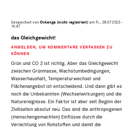
Gespeichert von
Ovkenga (nicht registriert)
am Fr., 28.07.2023 -
16:47
Antwort
auf
das Gleichgewicht!
von
ANMELDEN
, UM KOMMENTARE VERFASSEN ZU
Peter
Bitner
KÖNNEN
(nicht
Grün und CO 2 ist richtig. Aber das Gleichgewicht
registriert)
zwischen Grünmasse, Wachstumbedingungen,
Wasserhaushalt, Temperaturwechsel und
Flächenangebot ist entscheidend. Und dann gibt es
noch die Unbekannten (Wechselwirkungen) und die
Naturereignisse. Ein Faktor ist aber seit Beginn der
Zivilisation absolut neu. Das sind die anthropogenen
(menschengemachten) Einflüsse durch die
Vernichtung von Rohstoffen und damit die