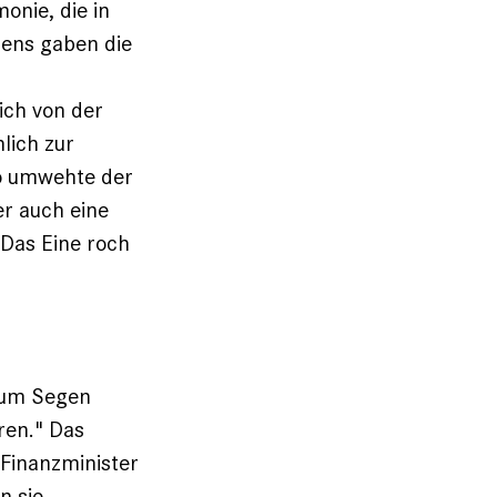
onie, die in
ens gaben die
ich von der
hlich zur
 So umwehte der
r auch eine
 Das Eine roch
 um Segen
eren." Das
 Finanzminister
n sie