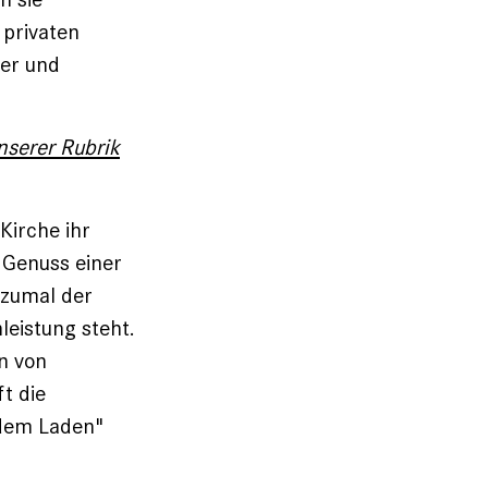
 privaten
ler und
nserer Rubrik
Kirche ihr
 Genuss einer
 zumal der
leistung steht.
en von
t die
 dem Laden"