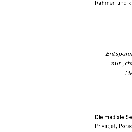
Rahmen und ka
Entspann
mit „ch
Li
Die mediale Sen
Privatjet, Por