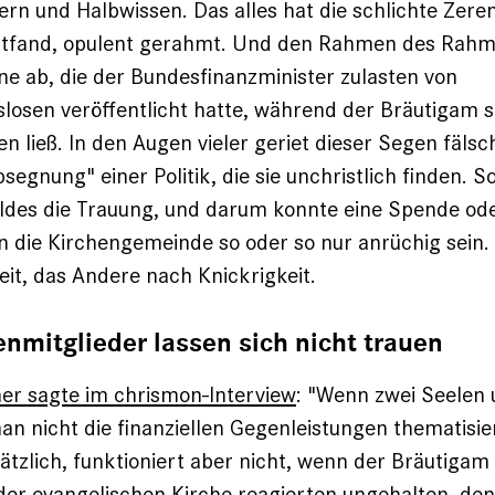
und Halbwissen. Das alles hat die schlichte Zerem
attfand, opulent gerahmt. Und den Rahmen des Rahm
äne ab, die der Bundesfinanzminister zulasten von
slosen veröffentlicht hatte, während der Bräutigam s
n ließ. In den Augen vieler geriet dieser Segen fälsc
bsegnung" einer Politik, die sie unchristlich finden.
ldes die Trauung, und darum konnte eine Spende ode
 die Kirchengemeinde so oder so nur anrüchig sein.
eit, das Andere nach Knickrigkeit.
enmitglieder lassen sich nicht trauen
ner sagte im chrismon-Interview
: "Wenn zwei Seelen
 man nicht die finanziellen Gegenleistungen thematisi
tzlich, funktioniert aber nicht, wenn der Bräutigam
r der evangelischen Kirche reagierten ungehalten, den