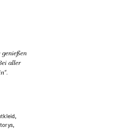
 genießen
ei aller
n“.
tkleid,
torys,