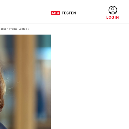
BENUTZERMENÜ
listin Franca Lehfeldt