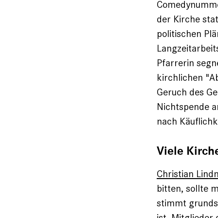
Comedynummern 
der Kirche st
politischen Pl
Langzeitarbeit
Pfarrerin segne
kirchlichen "A
Geruch des Ge
Nichtspende an
nach Käuflichk
Viele Kirch
Christian Lind
bitten, sollte
stimmt grundsä
ist. Mitgliede