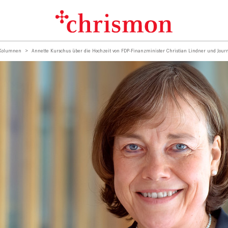
 Kolumnen
Annette Kurschus über die Hochzeit von FDP-Finanzminister Christian Lindner und Journa