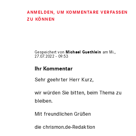
ANMELDEN
, UM KOMMENTARE VERFASSEN
ZU KÖNNEN
Gespeichert von
Michael Guethlein
am Mi.,
27.07.2022 - 09:53
Antwort
auf
Ihr Kommentar
von
Sehr geehrter Herr Kurz,
Fritz
Kurz
(nicht
wir würden Sie bitten, beim Thema zu
registriert)
bleiben.
Mit freundlichen Grüßen
die chrismon.de-Redaktion