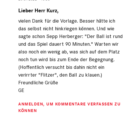
Antwort
auf
Lieber Herr Kurz,
von
vielen Dank für die Vorlage. Besser hätte ich
Fritz
Kurz
das selbst nicht hinkriegen können. Und wie
(nicht
sagte schon Sepp Herberger: "Der Ball ist rund
registriert)
und das Spiel dauert 90 Minuten." Warten wir
also noch ein wenig ab, was sich auf dem Platz
noch tun wird bis zum Ende der Begegnung.
(Hoffentlich versucht bis dahin nicht ein
verirrter "Flitzer", den Ball zu klauen.)
Freundliche Grüße
GE
ANMELDEN
, UM KOMMENTARE VERFASSEN ZU
KÖNNEN