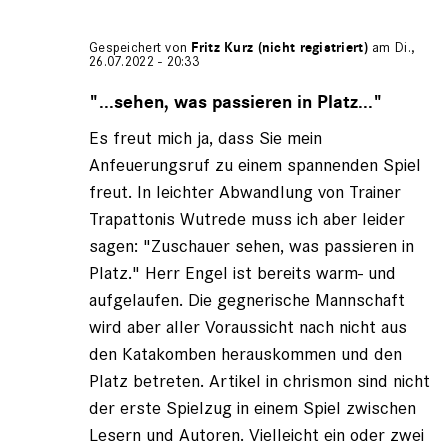
Gespeichert von
Fritz Kurz (nicht registriert)
am Di.,
26.07.2022 - 20:33
Antwort
auf
"...sehen, was passieren in Platz..."
von
Es freut mich ja, dass Sie mein
Gerhard
Engel
Anfeuerungsruf zu einem spannenden Spiel
(nicht
freut. In leichter Abwandlung von Trainer
registriert)
Trapattonis Wutrede muss ich aber leider
sagen: "Zuschauer sehen, was passieren in
Platz." Herr Engel ist bereits warm- und
aufgelaufen. Die gegnerische Mannschaft
wird aber aller Voraussicht nach nicht aus
den Katakomben herauskommen und den
Platz betreten. Artikel in chrismon sind nicht
der erste Spielzug in einem Spiel zwischen
Lesern und Autoren. Vielleicht ein oder zwei