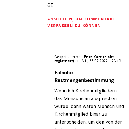
GE
ANMELDEN
, UM KOMMENTARE
VERFASSEN ZU KÖNNEN
Gespeichert von
Fritz Kurz (nicht
registriert)
am Mi., 27.07.2022 - 23:13
Antwort
auf
Falsche
von
Restmengenbestimmung
Gerhard
Engel
Wenn ich Kirchenmitgliedern
(nicht
das Menschsein absprechen
registriert)
würde, dann wären Mensch und
Kirchenmitglied binär zu
unterscheiden, um den von der