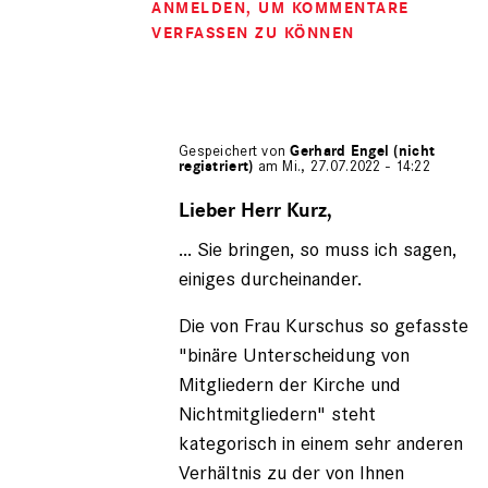
ANMELDEN
, UM KOMMENTARE
VERFASSEN ZU KÖNNEN
Gespeichert von
Gerhard Engel (nicht
registriert)
am Mi., 27.07.2022 - 14:22
Antwort
auf
Lieber Herr Kurz,
von
... Sie bringen, so muss ich sagen,
Fritz
Kurz
einiges durcheinander.
(nicht
registriert)
Die von Frau Kurschus so gefasste
"binäre Unterscheidung von
Mitgliedern der Kirche und
Nichtmitgliedern" steht
kategorisch in einem sehr anderen
Verhältnis zu der von Ihnen