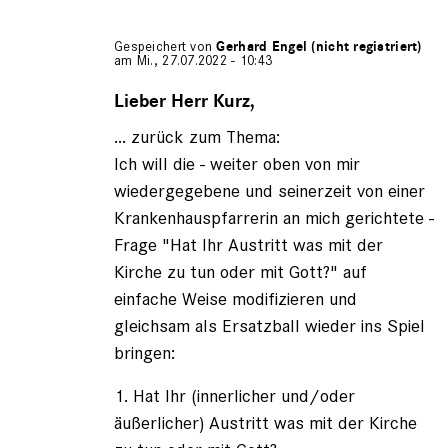
Gespeichert von
Gerhard Engel (nicht registriert)
am Mi., 27.07.2022 - 10:43
Antwort
auf
Lieber Herr Kurz,
von
... zurück zum Thema:
Fritz
Kurz
Ich will die - weiter oben von mir
(nicht
wiedergegebene und seinerzeit von einer
registriert)
Krankenhauspfarrerin an mich gerichtete -
Frage "Hat Ihr Austritt was mit der
Kirche zu tun oder mit Gott?" auf
einfache Weise modifizieren und
gleichsam als Ersatzball wieder ins Spiel
bringen:
1. Hat Ihr (innerlicher und/oder
äußerlicher) Austritt was mit der Kirche