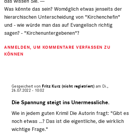
das wissen Sie. ---
Was könnte das sein? Womöglich etwas jenseits der
hierarchischen Unterscheidung von "Kirchenchefin"
und - wie würde man das auf Evangelisch richtig
sagen? - "Kirchenuntergebenen"?
ANMELDEN
, UM KOMMENTARE VERFASSEN ZU
KÖNNEN
Gespeichert von
Fritz Kurz (nicht registriert)
am Di.,
26.07.2022 - 10:02
Antwort
auf
Die Spannung steigt ins Unermessliche.
von
Wie in jedem guten Krimi! Die Autorin fragt: "Gibt es
Gerhard
Engel
noch etwas ...? Das ist die eigentliche, die wirklich
(nicht
wichtige Frage."
registriert)