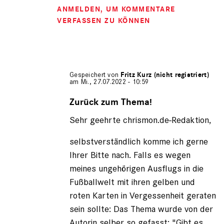
ANMELDEN
, UM KOMMENTARE
VERFASSEN ZU KÖNNEN
Gespeichert von
Fritz Kurz (nicht registriert)
am Mi., 27.07.2022 - 10:59
Antwort
auf
Zurück zum Thema!
von
Sehr geehrte chrismon.de-Redaktion,
Michael
Guethlein
selbstverständlich komme ich gerne
Ihrer Bitte nach. Falls es wegen
meines ungehörigen Ausflugs in die
Fußballwelt mit ihren gelben und
roten Karten in Vergessenheit geraten
sein sollte: Das Thema wurde von der
Autorin selber so gefasst: "Gibt es