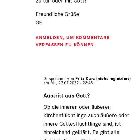
zu tun oder mit Gott?
Freundliche Grüße
GE
ANMELDEN
, UM KOMMENTARE
VERFASSEN ZU KÖNNEN
Gespeichert von
Fritz Kurz (nicht registriert)
am Mi., 27.07.2022 - 23:48
Antwort
auf
Austritt aus Gott?
von
Ob die inneren oder äußeren
Gerhard
Engel
Kirchenflüchtlinge auch äußere oder
(nicht
innere Gottesflüchtlinge sind, ist
registriert)
hinreichend geklärt. Es gibt alle