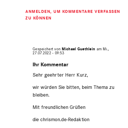
ANMELDEN
, UM KOMMENTARE VERFASSEN
ZU KÖNNEN
Gespeichert von
Michael Guethlein
am Mi.,
27.07.2022 - 09:53
Antwort
auf
Ihr Kommentar
von
Sehr geehrter Herr Kurz,
Fritz
Kurz
(nicht
wir würden Sie bitten, beim Thema zu
registriert)
bleiben.
Mit freundlichen Grüßen
die chrismon.de-Redaktion