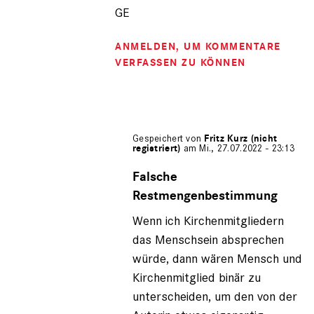
GE
ANMELDEN
, UM KOMMENTARE
VERFASSEN ZU KÖNNEN
Gespeichert von
Fritz Kurz (nicht
registriert)
am Mi., 27.07.2022 - 23:13
Antwort
auf
Falsche
von
Restmengenbestimmung
Gerhard
Engel
Wenn ich Kirchenmitgliedern
(nicht
das Menschsein absprechen
registriert)
würde, dann wären Mensch und
Kirchenmitglied binär zu
unterscheiden, um den von der