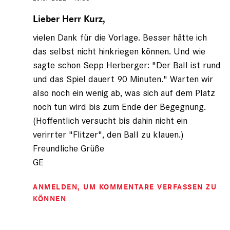
Antwort
auf
Lieber Herr Kurz,
von
vielen Dank für die Vorlage. Besser hätte ich
Fritz
Kurz
das selbst nicht hinkriegen können. Und wie
(nicht
sagte schon Sepp Herberger: "Der Ball ist rund
registriert)
und das Spiel dauert 90 Minuten." Warten wir
also noch ein wenig ab, was sich auf dem Platz
noch tun wird bis zum Ende der Begegnung.
(Hoffentlich versucht bis dahin nicht ein
verirrter "Flitzer", den Ball zu klauen.)
Freundliche Grüße
GE
ANMELDEN
, UM KOMMENTARE VERFASSEN ZU
KÖNNEN