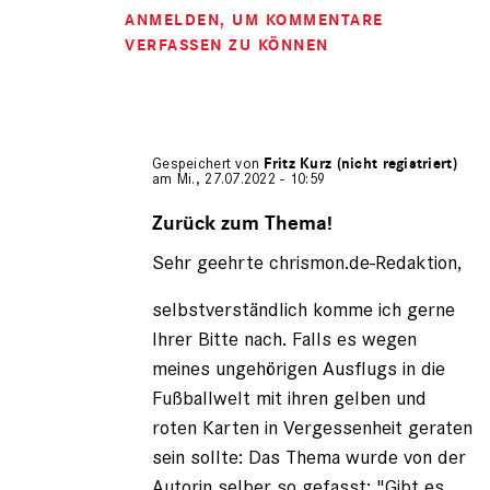
ANMELDEN
, UM KOMMENTARE
VERFASSEN ZU KÖNNEN
Gespeichert von
Fritz Kurz (nicht registriert)
am Mi., 27.07.2022 - 10:59
Antwort
auf
Zurück zum Thema!
von
Sehr geehrte chrismon.de-Redaktion,
Michael
Guethlein
selbstverständlich komme ich gerne
Ihrer Bitte nach. Falls es wegen
meines ungehörigen Ausflugs in die
Fußballwelt mit ihren gelben und
roten Karten in Vergessenheit geraten
sein sollte: Das Thema wurde von der
Autorin selber so gefasst: "Gibt es