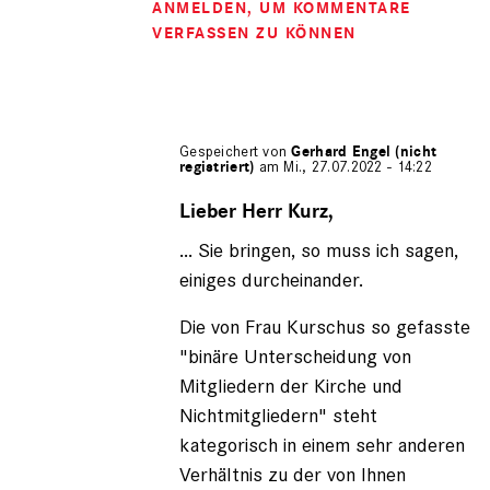
ANMELDEN
, UM KOMMENTARE
VERFASSEN ZU KÖNNEN
Gespeichert von
Gerhard Engel (nicht
registriert)
am Mi., 27.07.2022 - 14:22
Antwort
auf
Lieber Herr Kurz,
von
... Sie bringen, so muss ich sagen,
Fritz
Kurz
einiges durcheinander.
(nicht
registriert)
Die von Frau Kurschus so gefasste
"binäre Unterscheidung von
Mitgliedern der Kirche und
Nichtmitgliedern" steht
kategorisch in einem sehr anderen
Verhältnis zu der von Ihnen