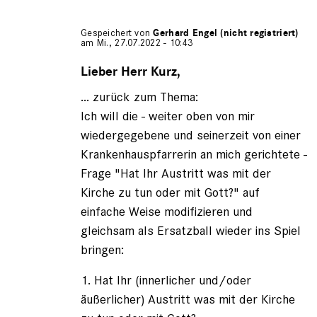
Gespeichert von
Gerhard Engel (nicht registriert)
am Mi., 27.07.2022 - 10:43
Antwort
auf
Lieber Herr Kurz,
von
... zurück zum Thema:
Fritz
Kurz
Ich will die - weiter oben von mir
(nicht
wiedergegebene und seinerzeit von einer
registriert)
Krankenhauspfarrerin an mich gerichtete -
Frage "Hat Ihr Austritt was mit der
Kirche zu tun oder mit Gott?" auf
einfache Weise modifizieren und
gleichsam als Ersatzball wieder ins Spiel
bringen:
1. Hat Ihr (innerlicher und/oder
äußerlicher) Austritt was mit der Kirche