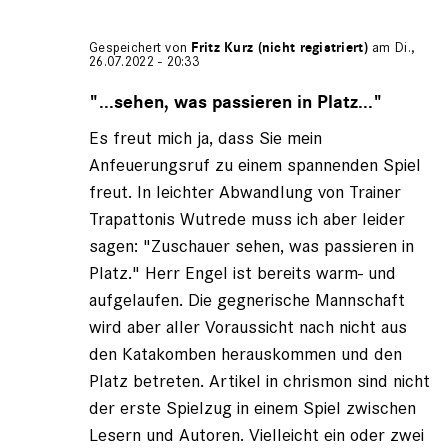
Gespeichert von
Fritz Kurz (nicht registriert)
am Di.,
26.07.2022 - 20:33
Antwort
auf
"...sehen, was passieren in Platz..."
von
Es freut mich ja, dass Sie mein
Gerhard
Engel
Anfeuerungsruf zu einem spannenden Spiel
(nicht
freut. In leichter Abwandlung von Trainer
registriert)
Trapattonis Wutrede muss ich aber leider
sagen: "Zuschauer sehen, was passieren in
Platz." Herr Engel ist bereits warm- und
aufgelaufen. Die gegnerische Mannschaft
wird aber aller Voraussicht nach nicht aus
den Katakomben herauskommen und den
Platz betreten. Artikel in chrismon sind nicht
der erste Spielzug in einem Spiel zwischen
Lesern und Autoren. Vielleicht ein oder zwei