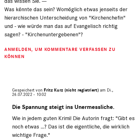
das wissen Sie. ---
Was könnte das sein? Womöglich etwas jenseits der
hierarchischen Unterscheidung von "Kirchenchefin"
und - wie würde man das auf Evangelisch richtig
sagen? - "Kirchenuntergebenen"?
ANMELDEN
, UM KOMMENTARE VERFASSEN ZU
KÖNNEN
Gespeichert von
Fritz Kurz (nicht registriert)
am Di.,
26.07.2022 - 10:02
Antwort
auf
Die Spannung steigt ins Unermessliche.
von
Wie in jedem guten Krimi! Die Autorin fragt: "Gibt es
Gerhard
Engel
noch etwas ...? Das ist die eigentliche, die wirklich
(nicht
wichtige Frage."
registriert)