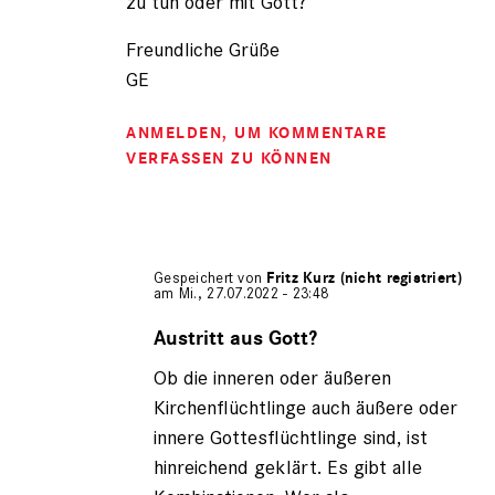
zu tun oder mit Gott?
Freundliche Grüße
GE
ANMELDEN
, UM KOMMENTARE
VERFASSEN ZU KÖNNEN
Gespeichert von
Fritz Kurz (nicht registriert)
am Mi., 27.07.2022 - 23:48
Antwort
auf
Austritt aus Gott?
von
Ob die inneren oder äußeren
Gerhard
Engel
Kirchenflüchtlinge auch äußere oder
(nicht
innere Gottesflüchtlinge sind, ist
registriert)
hinreichend geklärt. Es gibt alle