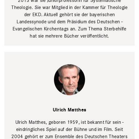
2013 war sie Juniorprofessorin für Systematische
Theologie. Sie war Mitglied in der Kammer für Theologie
der EKD. Aktuell gehört sie der bayerischen
Landessynode und dem Präsidium des Deutschen ­
Evangelischen ­Kirchentags an. Zum Thema Sterbehilfe
hat sie mehrere Bücher ­veröffentlicht.
Ulrich
Matthes, ©
Ulrich Matthes
2018 Dirk von
NayhauÃ
Dirk
von Nayhauß
Ulrich Matthes, geboren 1959, ist bekannt für sein ­
eindringliches Spiel auf der Bühne und im Film. Seit
2004 gehört er zum Ensemble des ­Deutschen Theaters