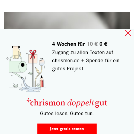
4 Wochen für
10 €
0 €
Zugang zu allen Texten auf
chrismon.de + Spende für ein
gutes Projekt
Freiheit und Vertrauen am Ende des
– Gutes lesen. Gutes tun.
Lebens
Jetzt gratis testen