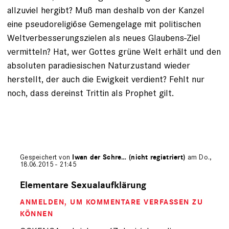
allzuviel hergibt? Muß man deshalb von der Kanzel
eine pseudoreligiöse Gemengelage mit politischen
Weltverbesserungszielen als neues Glaubens-Ziel
vermitteln? Hat, wer Gottes grüne Welt erhält und den
absoluten paradiesischen Naturzustand wieder
herstellt, der auch die Ewigkeit verdient? Fehlt nur
noch, dass dereinst Trittin als Prophet gilt.
Gespeichert von
Iwan der Schre… (nicht registriert)
am Do.,
18.06.2015 - 21:45
Antwort
auf
Elementare Sexualaufklärung
von
ANMELDEN
, UM KOMMENTARE VERFASSEN ZU
OCKENGA
(nicht
KÖNNEN
registriert)