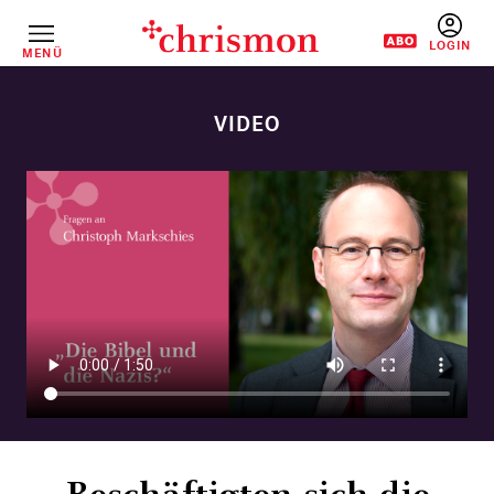
Direkt
zum
Inhalt
MENÜ
BENUTZERM