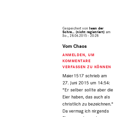
Gespeichert von
Iwan der
Schre… (nicht registriert)
am
So., 28.06.2015 - 20:28
Antwort
auf
Vom Chaos
von
ANMELDEN
, UM
Maier1517
(nicht
KOMMENTARE
registriert)
VERFASSEN ZU KÖNNEN
Maier1517 schrieb am
27. Juni 2015 um 14:54:
"Er selber sollte aber die
Eier haben, das auch als
christlich zu bezeichnen."
Da vermag ich nirgends