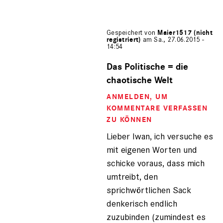
Gespeichert von
Maier1517 (nicht
registriert)
am Sa., 27.06.2015 -
14:54
Antwort
auf
Das Politische = die
von
chaotische Welt
Iwan
der
ANMELDEN
, UM
Schre…
KOMMENTARE VERFASSEN
(nicht
ZU KÖNNEN
registriert)
Lieber Iwan, ich versuche es
mit eigenen Worten und
schicke voraus, dass mich
umtreibt, den
sprichwörtlichen Sack
denkerisch endlich
zuzubinden (zumindest es