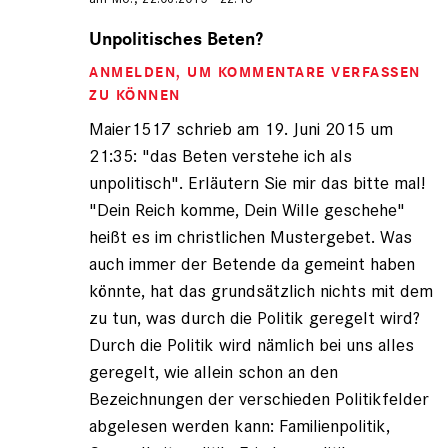
Antwort
auf
Unpolitisches Beten?
von
ANMELDEN
, UM KOMMENTARE VERFASSEN
Maier1517
(nicht
ZU KÖNNEN
registriert)
Maier1517 schrieb am 19. Juni 2015 um
21:35: "das Beten verstehe ich als
unpolitisch". Erläutern Sie mir das bitte mal!
"Dein Reich komme, Dein Wille geschehe"
heißt es im christlichen Mustergebet. Was
auch immer der Betende da gemeint haben
könnte, hat das grundsätzlich nichts mit dem
zu tun, was durch die Politik geregelt wird?
Durch die Politik wird nämlich bei uns alles
geregelt, wie allein schon an den
Bezeichnungen der verschieden Politikfelder
abgelesen werden kann: Familienpolitik,