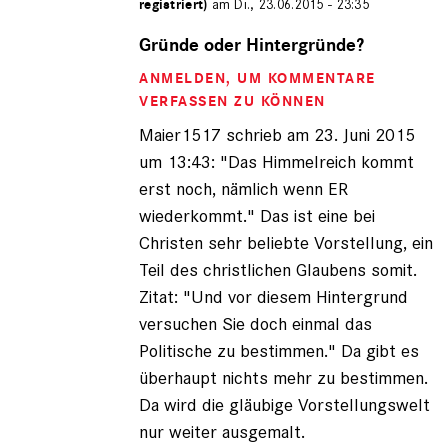
registriert)
am Di., 23.06.2015 - 23:35
Antwort
auf
Gründe oder Hintergründe?
von
ANMELDEN
, UM KOMMENTARE
Maier1517
(nicht
VERFASSEN ZU KÖNNEN
registriert)
Maier1517 schrieb am 23. Juni 2015
um 13:43: "Das Himmelreich kommt
erst noch, nämlich wenn ER
wiederkommt." Das ist eine bei
Christen sehr beliebte Vorstellung, ein
Teil des christlichen Glaubens somit.
Zitat: "Und vor diesem Hintergrund
versuchen Sie doch einmal das
Politische zu bestimmen." Da gibt es
überhaupt nichts mehr zu bestimmen.
Da wird die gläubige Vorstellungswelt
nur weiter ausgemalt.