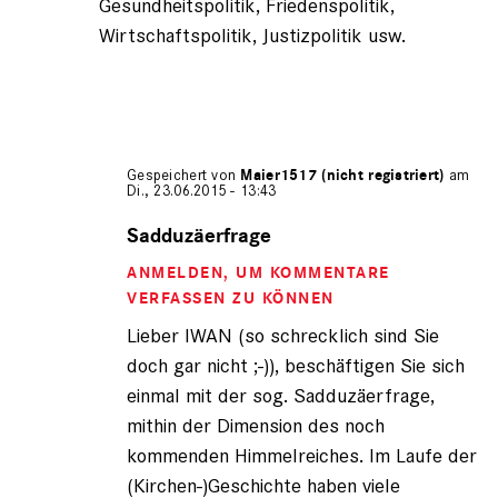
Gesundheitspolitik, Friedenspolitik,
Wirtschaftspolitik, Justizpolitik usw.
Gespeichert von
Maier1517 (nicht registriert)
am
Di., 23.06.2015 - 13:43
Antwort
auf
Sadduzäerfrage
von
ANMELDEN
, UM KOMMENTARE
Iwan
der
VERFASSEN ZU KÖNNEN
schre…
Lieber IWAN (so schrecklich sind Sie
(nicht
doch gar nicht ;-)), beschäftigen Sie sich
registriert)
einmal mit der sog. Sadduzäerfrage,
mithin der Dimension des noch
kommenden Himmelreiches. Im Laufe der
(Kirchen-)Geschichte haben viele