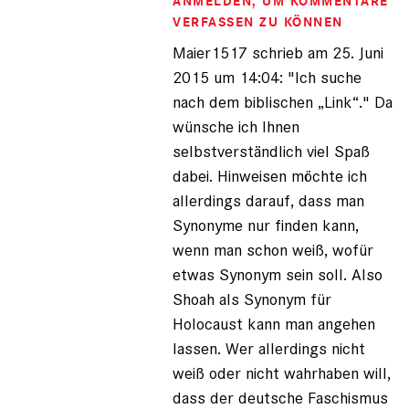
ANMELDEN
, UM KOMMENTARE
Maier1517
(nicht
VERFASSEN ZU KÖNNEN
registriert)
Maier1517 schrieb am 25. Juni
2015 um 14:04: "Ich suche
nach dem biblischen „Link“." Da
wünsche ich Ihnen
selbstverständlich viel Spaß
dabei. Hinweisen möchte ich
allerdings darauf, dass man
Synonyme nur finden kann,
wenn man schon weiß, wofür
etwas Synonym sein soll. Also
Shoah als Synonym für
Holocaust kann man angehen
lassen. Wer allerdings nicht
weiß oder nicht wahrhaben will,
dass der deutsche Faschismus