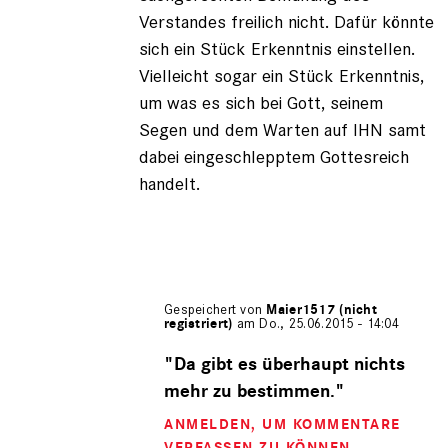
Verstandes freilich nicht. Dafür könnte
sich ein Stück Erkenntnis einstellen.
Vielleicht sogar ein Stück Erkenntnis,
um was es sich bei Gott, seinem
Segen und dem Warten auf IHN samt
dabei eingeschlepptem Gottesreich
handelt.
Gespeichert von
Maier1517 (nicht
registriert)
am Do., 25.06.2015 - 14:04
Antwort
auf
"Da gibt es überhaupt nichts
von
mehr zu bestimmen."
Iwan
der
ANMELDEN
, UM KOMMENTARE
Schre…
VERFASSEN ZU KÖNNEN