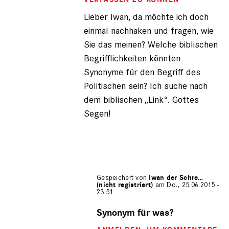
(nicht
Lieber Iwan, da möchte ich doch
registriert)
einmal nachhaken und fragen, wie
Sie das meinen? Welche biblischen
Begrifflichkeiten könnten
Synonyme für den Begriff des
Politischen sein? Ich suche nach
dem biblischen „Link“. Gottes
Segen!
Gespeichert von
Iwan der Schre…
(nicht registriert)
am Do., 25.06.2015 -
23:51
Antwort
auf
Synonym für was?
von