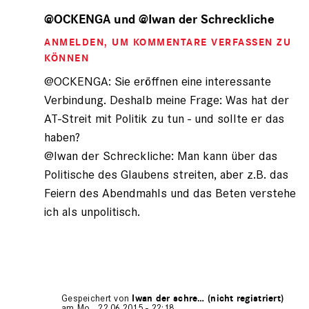
Antwort
auf
@OCKENGA und @Iwan der Schreckliche
von
ANMELDEN
, UM KOMMENTARE VERFASSEN ZU
Iwan
der
KÖNNEN
Schre…
@OCKENGA: Sie eröffnen eine interessante
(nicht
Verbindung. Deshalb meine Frage: Was hat der
registriert)
AT-Streit mit Politik zu tun - und sollte er das
haben?
@Iwan der Schreckliche: Man kann über das
Politische des Glaubens streiten, aber z.B. das
Feiern des Abendmahls und das Beten verstehe
ich als unpolitisch.
Gespeichert von
Iwan der schre… (nicht registriert)
am Mo., 22.06.2015 - 22:18