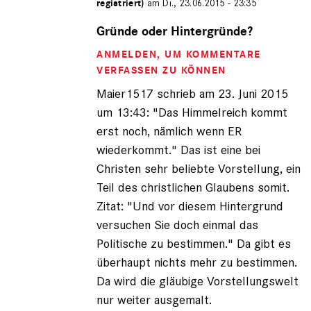
registriert)
am Di., 23.06.2015 - 23:35
Antwort
auf
Gründe oder Hintergründe?
von
ANMELDEN
, UM KOMMENTARE
Maier1517
(nicht
VERFASSEN ZU KÖNNEN
registriert)
Maier1517 schrieb am 23. Juni 2015
um 13:43: "Das Himmelreich kommt
erst noch, nämlich wenn ER
wiederkommt." Das ist eine bei
Christen sehr beliebte Vorstellung, ein
Teil des christlichen Glaubens somit.
Zitat: "Und vor diesem Hintergrund
versuchen Sie doch einmal das
Politische zu bestimmen." Da gibt es
überhaupt nichts mehr zu bestimmen.
Da wird die gläubige Vorstellungswelt
nur weiter ausgemalt.