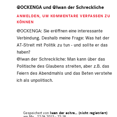
Antwort
auf
@OCKENGA und @Iwan der Schreckliche
von
ANMELDEN
, UM KOMMENTARE VERFASSEN ZU
Iwan
der
KÖNNEN
Schre…
@OCKENGA: Sie eröffnen eine interessante
(nicht
Verbindung. Deshalb meine Frage: Was hat der
registriert)
AT-Streit mit Politik zu tun - und sollte er das
haben?
@Iwan der Schreckliche: Man kann über das
Politische des Glaubens streiten, aber z.B. das
Feiern des Abendmahls und das Beten verstehe
ich als unpolitisch.
Gespeichert von
Iwan der schre… (nicht registriert)
am Mo., 22.06.2015 - 22:18