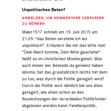
Antwort
auf
Unpolitisches Beten?
von
ANMELDEN
, UM KOMMENTARE VERFASSEN
Maier1517
(nicht
ZU KÖNNEN
registriert)
Maier1517 schrieb am 19. Juni 2015 um
21:35: "das Beten verstehe ich als
unpolitisch". Erläutern Sie mir das bitte mal!
"Dein Reich komme, Dein Wille geschehe"
heißt es im christlichen Mustergebet. Was
auch immer der Betende da gemeint haben
könnte, hat das grundsätzlich nichts mit dem
zu tun, was durch die Politik geregelt wird?
Durch die Politik wird nämlich bei uns alles
geregelt, wie allein schon an den
Bezeichnungen der verschieden Politikfelder
abgelesen werden kann: Familienpolitik,