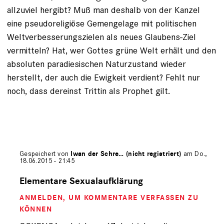
allzuviel hergibt? Muß man deshalb von der Kanzel
eine pseudoreligiöse Gemengelage mit politischen
Weltverbesserungszielen als neues Glaubens-Ziel
vermitteln? Hat, wer Gottes grüne Welt erhält und den
absoluten paradiesischen Naturzustand wieder
herstellt, der auch die Ewigkeit verdient? Fehlt nur
noch, dass dereinst Trittin als Prophet gilt.
Gespeichert von
Iwan der Schre… (nicht registriert)
am Do.,
18.06.2015 - 21:45
Antwort
auf
Elementare Sexualaufklärung
von
ANMELDEN
, UM KOMMENTARE VERFASSEN ZU
OCKENGA
(nicht
KÖNNEN
registriert)