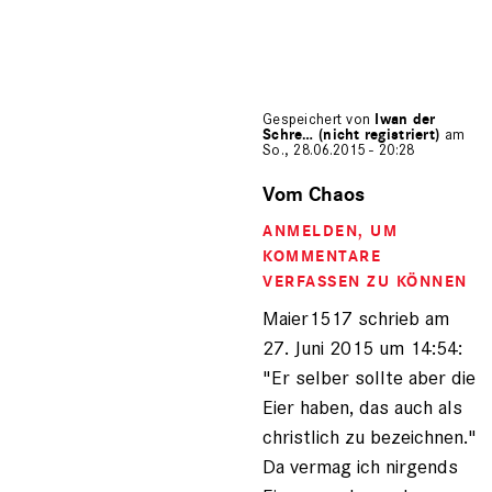
Gespeichert von
Iwan der
Schre… (nicht registriert)
am
So., 28.06.2015 - 20:28
Antwort
auf
Vom Chaos
von
ANMELDEN
, UM
Maier1517
(nicht
KOMMENTARE
registriert)
VERFASSEN ZU KÖNNEN
Maier1517 schrieb am
27. Juni 2015 um 14:54:
"Er selber sollte aber die
Eier haben, das auch als
christlich zu bezeichnen."
Da vermag ich nirgends