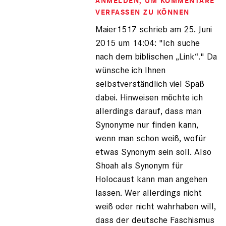
ANMELDEN
, UM KOMMENTARE
Maier1517
(nicht
VERFASSEN ZU KÖNNEN
registriert)
Maier1517 schrieb am 25. Juni
2015 um 14:04: "Ich suche
nach dem biblischen „Link“." Da
wünsche ich Ihnen
selbstverständlich viel Spaß
dabei. Hinweisen möchte ich
allerdings darauf, dass man
Synonyme nur finden kann,
wenn man schon weiß, wofür
etwas Synonym sein soll. Also
Shoah als Synonym für
Holocaust kann man angehen
lassen. Wer allerdings nicht
weiß oder nicht wahrhaben will,
dass der deutsche Faschismus