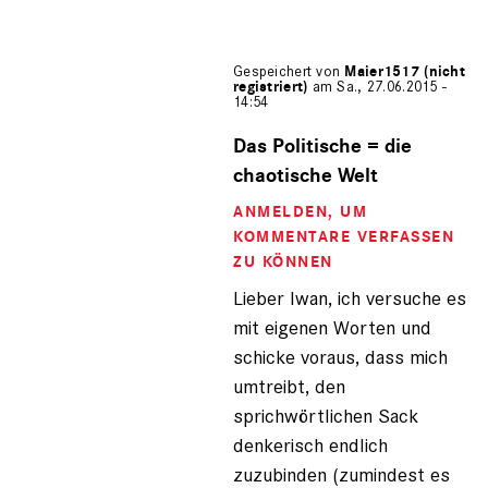
Gespeichert von
Maier1517 (nicht
registriert)
am Sa., 27.06.2015 -
14:54
Antwort
auf
Das Politische = die
von
chaotische Welt
Iwan
der
ANMELDEN
, UM
Schre…
KOMMENTARE VERFASSEN
(nicht
ZU KÖNNEN
registriert)
Lieber Iwan, ich versuche es
mit eigenen Worten und
schicke voraus, dass mich
umtreibt, den
sprichwörtlichen Sack
denkerisch endlich
zuzubinden (zumindest es