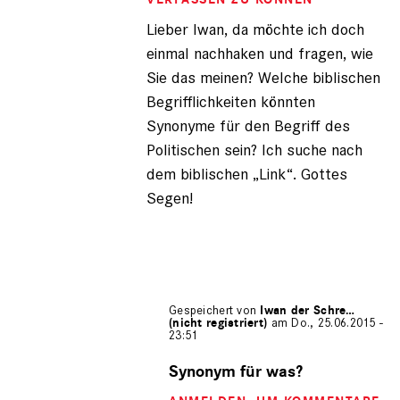
(nicht
Lieber Iwan, da möchte ich doch
registriert)
einmal nachhaken und fragen, wie
Sie das meinen? Welche biblischen
Begrifflichkeiten könnten
Synonyme für den Begriff des
Politischen sein? Ich suche nach
dem biblischen „Link“. Gottes
Segen!
Gespeichert von
Iwan der Schre…
(nicht registriert)
am Do., 25.06.2015 -
23:51
Antwort
auf
Synonym für was?
von