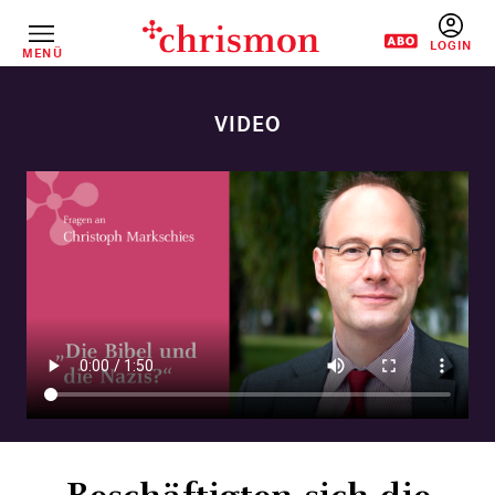
Direkt
zum
Inhalt
MENÜ
BENUTZERM