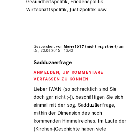
Gesundheitspolitik, Friedenspolitik,
Wirtschaftspolitik, Justizpolitik usw.
Gespeichert von
Maier1517 (nicht registriert)
am
Di., 23.06.2015 - 13:43
Antwort
auf
Sadduzäerfrage
von
ANMELDEN
, UM KOMMENTARE
Iwan
der
VERFASSEN ZU KÖNNEN
schre…
Lieber IWAN (so schrecklich sind Sie
(nicht
doch gar nicht ;-)), beschäftigen Sie sich
registriert)
einmal mit der sog. Sadduzäerfrage,
mithin der Dimension des noch
kommenden Himmelreiches. Im Laufe der
(Kirchen-)Geschichte haben viele