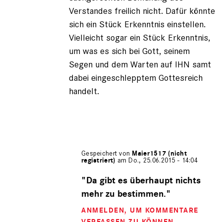
Verstandes freilich nicht. Dafür könnte
sich ein Stück Erkenntnis einstellen.
Vielleicht sogar ein Stück Erkenntnis,
um was es sich bei Gott, seinem
Segen und dem Warten auf IHN samt
dabei eingeschlepptem Gottesreich
handelt.
Gespeichert von
Maier1517 (nicht
registriert)
am Do., 25.06.2015 - 14:04
Antwort
auf
"Da gibt es überhaupt nichts
von
mehr zu bestimmen."
Iwan
der
ANMELDEN
, UM KOMMENTARE
Schre…
VERFASSEN ZU KÖNNEN