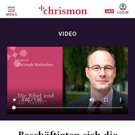
Direkt
zum
Inhalt
MENÜ
BENUTZERM