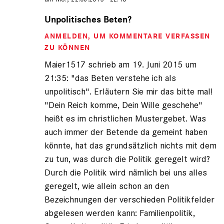
Antwort
auf
Unpolitisches Beten?
von
ANMELDEN
, UM KOMMENTARE VERFASSEN
Maier1517
(nicht
ZU KÖNNEN
registriert)
Maier1517 schrieb am 19. Juni 2015 um
21:35: "das Beten verstehe ich als
unpolitisch". Erläutern Sie mir das bitte mal!
"Dein Reich komme, Dein Wille geschehe"
heißt es im christlichen Mustergebet. Was
auch immer der Betende da gemeint haben
könnte, hat das grundsätzlich nichts mit dem
zu tun, was durch die Politik geregelt wird?
Durch die Politik wird nämlich bei uns alles
geregelt, wie allein schon an den
Bezeichnungen der verschieden Politikfelder
abgelesen werden kann: Familienpolitik,