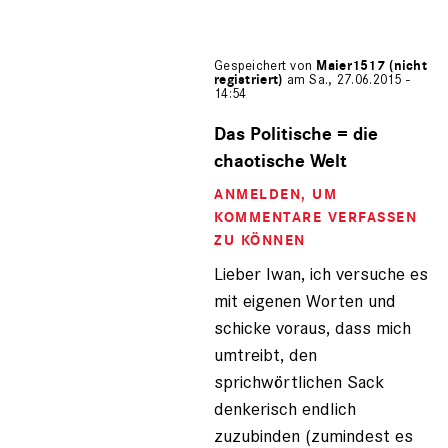
Gespeichert von
Maier1517 (nicht
registriert)
am Sa., 27.06.2015 -
14:54
Antwort
auf
Das Politische = die
von
chaotische Welt
Iwan
der
ANMELDEN
, UM
Schre…
KOMMENTARE VERFASSEN
(nicht
ZU KÖNNEN
registriert)
Lieber Iwan, ich versuche es
mit eigenen Worten und
schicke voraus, dass mich
umtreibt, den
sprichwörtlichen Sack
denkerisch endlich
zuzubinden (zumindest es