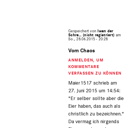
Gespeichert von
Iwan der
Schre… (nicht registriert)
am
So., 28.06.2015 - 20:28
Antwort
auf
Vom Chaos
von
ANMELDEN
, UM
Maier1517
(nicht
KOMMENTARE
registriert)
VERFASSEN ZU KÖNNEN
Maier1517 schrieb am
27. Juni 2015 um 14:54:
"Er selber sollte aber die
Eier haben, das auch als
christlich zu bezeichnen."
Da vermag ich nirgends