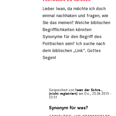
(nicht
Lieber Iwan, da möchte ich doch
registriert)
einmal nachhaken und fragen, wie
Sie das meinen? Welche biblischen
Begrifflichkeiten könnten
Synonyme für den Begriff des
Politischen sein? Ich suche nach
dem biblischen „Link“. Gottes
Segen!
Gespeichert von
Iwan der Schre…
(nicht registriert)
am Do., 25.06.2015 -
23:51
Antwort
auf
Synonym für was?
von