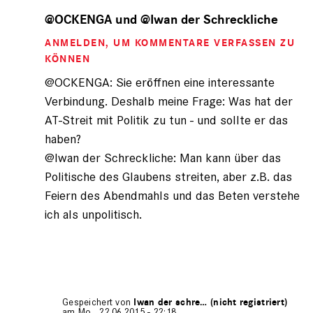
Antwort
auf
@OCKENGA und @Iwan der Schreckliche
von
ANMELDEN
, UM KOMMENTARE VERFASSEN ZU
Iwan
der
KÖNNEN
Schre…
@OCKENGA: Sie eröffnen eine interessante
(nicht
Verbindung. Deshalb meine Frage: Was hat der
registriert)
AT-Streit mit Politik zu tun - und sollte er das
haben?
@Iwan der Schreckliche: Man kann über das
Politische des Glaubens streiten, aber z.B. das
Feiern des Abendmahls und das Beten verstehe
ich als unpolitisch.
Gespeichert von
Iwan der schre… (nicht registriert)
am Mo., 22.06.2015 - 22:18