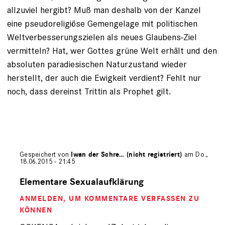
allzuviel hergibt? Muß man deshalb von der Kanzel
eine pseudoreligiöse Gemengelage mit politischen
Weltverbesserungszielen als neues Glaubens-Ziel
vermitteln? Hat, wer Gottes grüne Welt erhält und den
absoluten paradiesischen Naturzustand wieder
herstellt, der auch die Ewigkeit verdient? Fehlt nur
noch, dass dereinst Trittin als Prophet gilt.
Gespeichert von
Iwan der Schre… (nicht registriert)
am Do.,
18.06.2015 - 21:45
Antwort
auf
Elementare Sexualaufklärung
von
ANMELDEN
, UM KOMMENTARE VERFASSEN ZU
OCKENGA
(nicht
KÖNNEN
registriert)