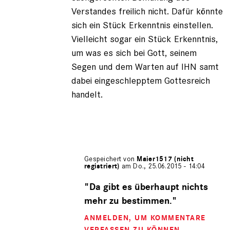
Verstandes freilich nicht. Dafür könnte
sich ein Stück Erkenntnis einstellen.
Vielleicht sogar ein Stück Erkenntnis,
um was es sich bei Gott, seinem
Segen und dem Warten auf IHN samt
dabei eingeschlepptem Gottesreich
handelt.
Gespeichert von
Maier1517 (nicht
registriert)
am Do., 25.06.2015 - 14:04
Antwort
auf
"Da gibt es überhaupt nichts
von
mehr zu bestimmen."
Iwan
der
ANMELDEN
, UM KOMMENTARE
Schre…
VERFASSEN ZU KÖNNEN