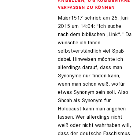
ANMELDEN
, UM KOMMENTARE
Maier1517
(nicht
VERFASSEN ZU KÖNNEN
registriert)
Maier1517 schrieb am 25. Juni
2015 um 14:04: "Ich suche
nach dem biblischen „Link“." Da
wünsche ich Ihnen
selbstverständlich viel Spaß
dabei. Hinweisen möchte ich
allerdings darauf, dass man
Synonyme nur finden kann,
wenn man schon weiß, wofür
etwas Synonym sein soll. Also
Shoah als Synonym für
Holocaust kann man angehen
lassen. Wer allerdings nicht
weiß oder nicht wahrhaben will,
dass der deutsche Faschismus