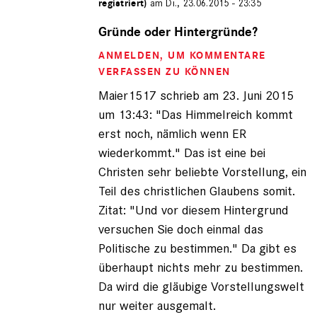
registriert)
am Di., 23.06.2015 - 23:35
Antwort
auf
Gründe oder Hintergründe?
von
ANMELDEN
, UM KOMMENTARE
Maier1517
(nicht
VERFASSEN ZU KÖNNEN
registriert)
Maier1517 schrieb am 23. Juni 2015
um 13:43: "Das Himmelreich kommt
erst noch, nämlich wenn ER
wiederkommt." Das ist eine bei
Christen sehr beliebte Vorstellung, ein
Teil des christlichen Glaubens somit.
Zitat: "Und vor diesem Hintergrund
versuchen Sie doch einmal das
Politische zu bestimmen." Da gibt es
überhaupt nichts mehr zu bestimmen.
Da wird die gläubige Vorstellungswelt
nur weiter ausgemalt.