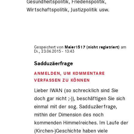
Gesundheitspolitik, Friedenspolitik,
Wirtschaftspolitik, Justizpolitik usw.
Gespeichert von
Maier1517 (nicht registriert)
am
Di., 23.06.2015 - 13:43
Antwort
auf
Sadduzäerfrage
von
ANMELDEN
, UM KOMMENTARE
Iwan
der
VERFASSEN ZU KÖNNEN
schre…
Lieber IWAN (so schrecklich sind Sie
(nicht
doch gar nicht ;-)), beschäftigen Sie sich
registriert)
einmal mit der sog. Sadduzäerfrage,
mithin der Dimension des noch
kommenden Himmelreiches. Im Laufe der
(Kirchen-)Geschichte haben viele